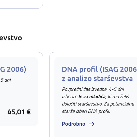
ševstvo
AG 2006)
DNA profil (ISAG 2006
z analizo starševstva
-5 dni
Povprečni čas izvedbe: 4-5 dni
Izberite
le za mladiča
, ki mu želiš
določiti starševstvo. Za potencialne
45,01 €
starše izberi DNA profil.
Podrobno