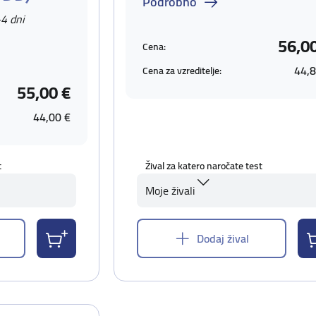
Podrobno
-4 dni
56,0
Cena:
44,8
Cena za vzreditelje:
55,00 €
44,00 €
t
Žival za katero naročate test
Moje živali
Dodaj žival