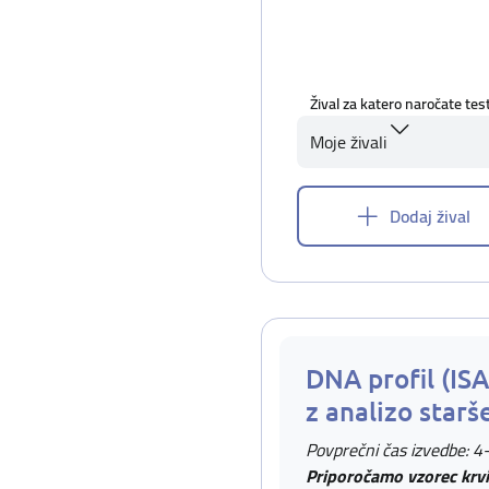
Žival za katero naročate tes
Moje živali
Dodaj žival
DNA profil (IS
z analizo starš
Povprečni čas izvedbe: 4
Priporočamo vzorec krvi