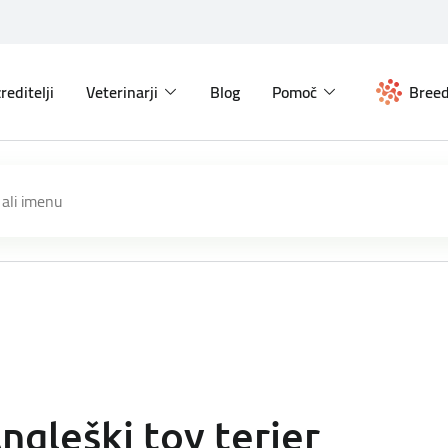
reditelji
Veterinarji
Blog
Pomoč
Breed
ngleški toy terier