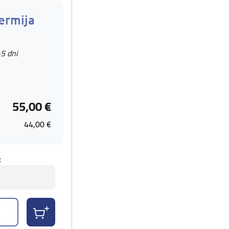
ermija
-5 dni
55,00 €
44,00 €
t