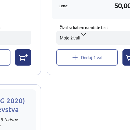
50,0
Cena:
t
Žival za katero naročate test
Moje živali
Dodaj žival
AG 2020)
evstva
-5 tednov