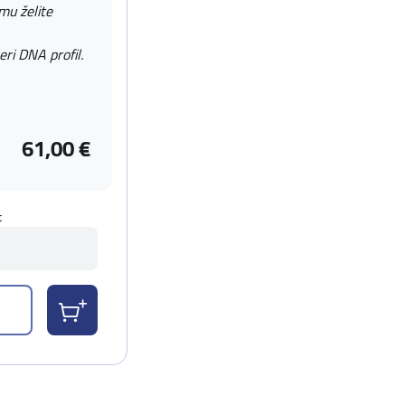
 mu želite
eri DNA profil.
61,00 €
t