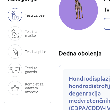
Tv
Testi za pse
Testi za
mačke
Testi za ptice
Dedna obolenja
Testi za
govedo
Hondrodisplazi
Komplet za
hondrodistrofij
odvzem
vzorcev
degenracija
medvretenčnih
(CDPA/CDDY-I