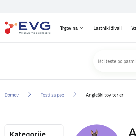
Trgovina
Lastniki živali
Vz
Domov
Testi za pse
Angleški toy terier
A
Kategorije