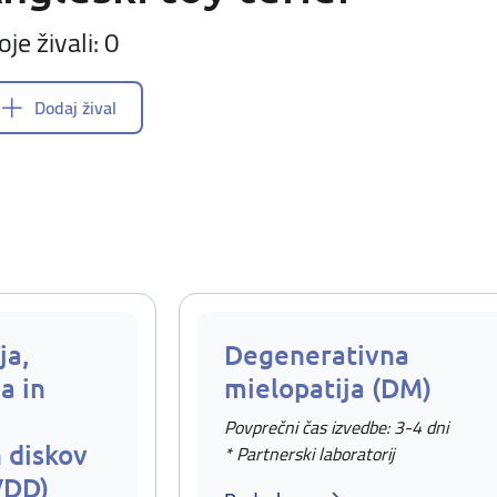
oje živali: 0
Dodaj žival
ja,
Degenerativna
a in
mielopatija (DM)
Povprečni čas izvedbe: 3-4 dni
 diskov
* Partnerski laboratorij
VDD)