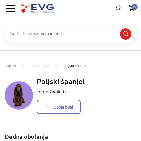
0
Domov
Testi za pse
Poljski španjel
Poljski španjel
Tvoje živali: 0
Dodaj žival
Dedna obolenja