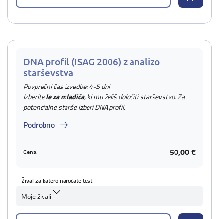
DNA profil (ISAG 2006) z analizo
starševstva
Povprečni čas izvedbe: 4-5 dni
Izberite
le za mladiča
, ki mu želiš določiti starševstvo. Za
potencialne starše izberi DNA profil.
Podrobno
50,00 €
Cena:
Žival za katero naročate test
Moje živali