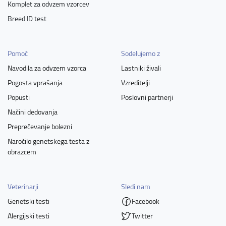
Komplet za odvzem vzorcev
Breed ID test
Pomoč
Sodelujemo z
Navodila za odvzem vzorca
Lastniki živali
Pogosta vprašanja
Vzreditelji
Popusti
Poslovni partnerji
Načini dedovanja
Preprečevanje bolezni
Naročilo genetskega testa z
obrazcem
Veterinarji
Sledi nam
Genetski testi
Facebook
Alergijski testi
Twitter