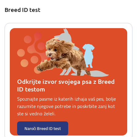
Breed ID test
Odkrijte izvor svojega psa z Breed
ID testom
Spoznajte pasme iz katerih izhaja vaš pes, bolje
razumite njegove potrebe in poskrbite zanj kot
ste si vedno želeli.
Naroči Breed ID test