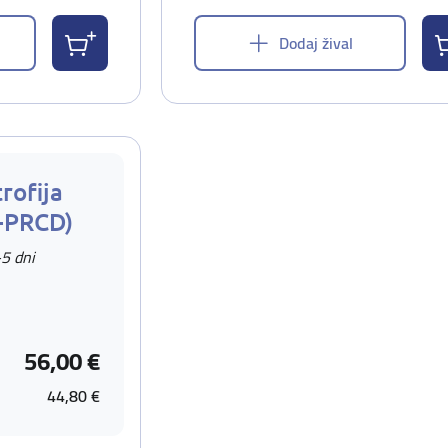
Dodaj žival
rofija
-PRCD)
-5 dni
56,00 €
44,80 €