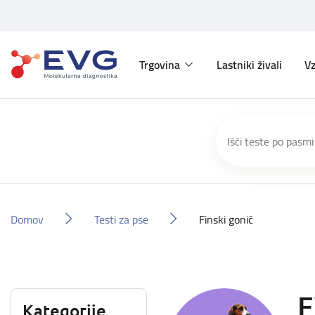
Trgovina
Lastniki živali
Vz
Domov
Testi za pse
Finski gonič
F
Kategorije