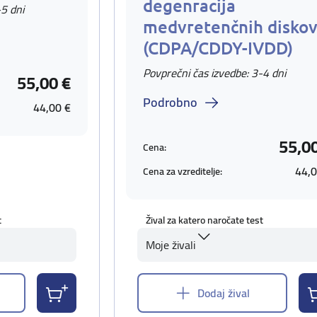
degenracija
-5 dni
medvretenčnih disko
(CDPA/CDDY-IVDD)
Povprečni čas izvedbe: 3-4 dni
55,00 €
Podrobno
44,00 €
55,0
Cena:
44,0
Cena za vzreditelje:
t
Žival za katero naročate test
Moje živali
Dodaj žival