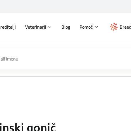
reditelji
Veterinarji
Blog
Pomoč
Breed
inski gonič