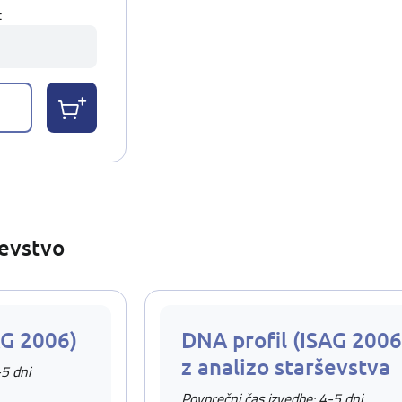
t
ševstvo
AG 2006)
DNA profil (ISAG 2006
z analizo starševstva
-5 dni
Povprečni čas izvedbe: 4-5 dni