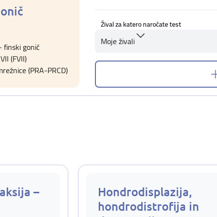
gonič
Žival za katero naročate test
Moje živali
 finski gonič
II (FVII)
 mrežnice (PRA-PRCD)
aksija –
Hondrodisplazija,
hondrodistrofija in