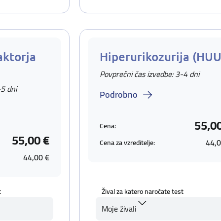
aktorja
Hiperurikozurija (HUU
Povprečni čas izvedbe: 3-4 dni
-5 dni
Podrobno
55,0
Cena:
55,00 €
44,0
Cena za vzreditelje:
44,00 €
t
Žival za katero naročate test
Moje živali