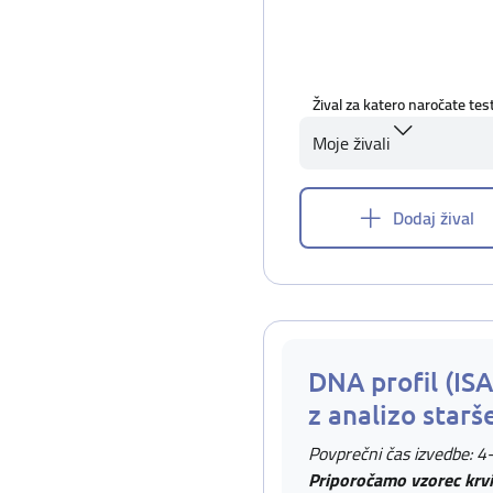
Žival za katero naročate tes
Moje živali
Dodaj žival
DNA profil (IS
z analizo starš
Povprečni čas izvedbe: 4
Priporočamo vzorec krvi