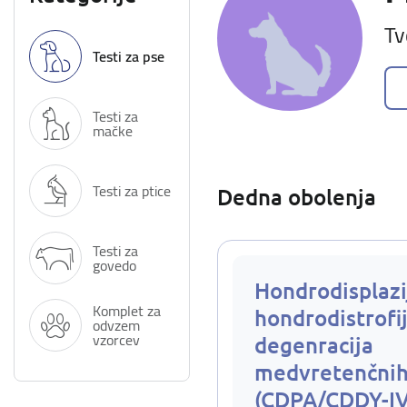
Tv
Testi za pse
Testi za
mačke
Testi za ptice
Dedna obolenja
Testi za
govedo
Hondrodisplazi
Komplet za
hondrodistrofij
odvzem
vzorcev
degenracija
medvretenčnih
(CDPA/CDDY-I