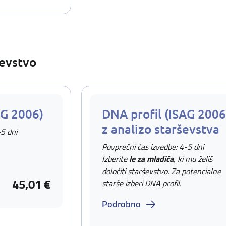
ševstvo
AG 2006)
DNA profil (ISAG 2006
z analizo starševstva
-5 dni
Povprečni čas izvedbe: 4-5 dni
Izberite
le za mladiča
, ki mu želiš
določiti starševstvo. Za potencialne
45,01 €
starše izberi DNA profil.
Podrobno