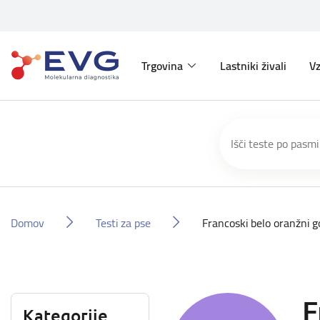
Trgovina
Lastniki živali
Vz
Domov
Testi za pse
Francoski belo oranžni g
F
Kategorije