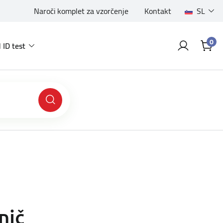
Naroči komplet za vzorčenje
Kontakt
SL
0
 ID test
nič