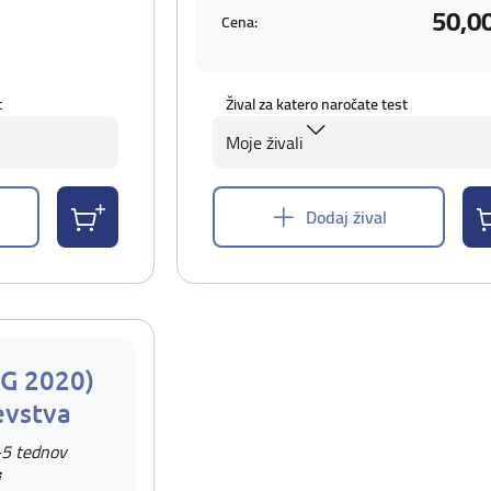
50,0
Cena:
t
Žival za katero naročate test
Moje živali
Dodaj žival
AG 2020)
evstva
-5 tednov