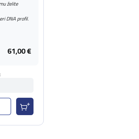
 mu želite
eri DNA profil.
61,00 €
t