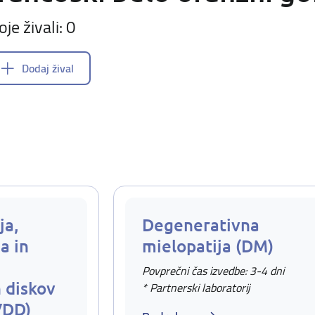
oje živali: 0
Dodaj žival
ja,
Degenerativna
a in
mielopatija (DM)
Povprečni čas izvedbe: 3-4 dni
 diskov
* Partnerski laboratorij
VDD)