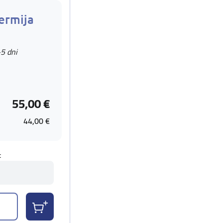
ermija
-5 dni
55,00 €
44,00 €
t