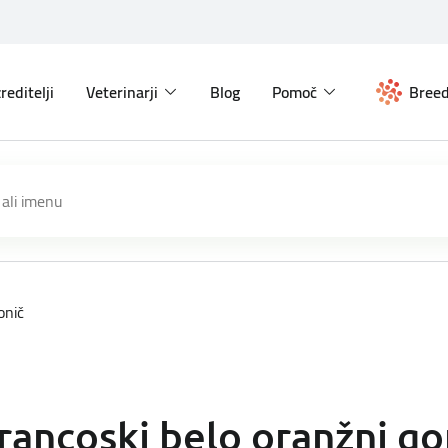
reditelji
Veterinarji
Blog
Pomoč
Breed
onič
rancoski belo oranžni go