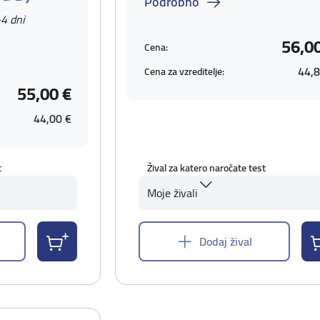
Podrobno
-4 dni
56,0
Cena:
44,8
Cena za vzreditelje:
55,00 €
44,00 €
t
Žival za katero naročate test
Moje živali
Dodaj žival