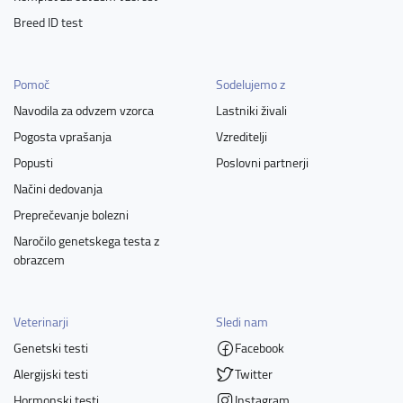
Breed ID test
Pomoč
Sodelujemo z
Navodila za odvzem vzorca
Lastniki živali
Pogosta vprašanja
Vzreditelji
Popusti
Poslovni partnerji
Načini dedovanja
Preprečevanje bolezni
Naročilo genetskega testa z
obrazcem
Veterinarji
Sledi nam
Genetski testi
Facebook
Alergijski testi
Twitter
Hormonski testi
Instagram