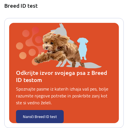
Breed ID test
Odkrijte izvor svojega psa z Breed
ID testom
Spoznajte pasme iz katerih izhaja vaš pes, bolje
razumite njegove potrebe in poskrbite zanj kot
ste si vedno želeli.
Naroči Breed ID test