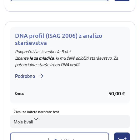
DNA profil (ISAG 2006) z analizo
starševstva
Povprečni čas izvedbe: 4-5 dni
Izberite
le za mladiča
, ki mu želiš določiti starševstvo. Za
potencialne starše izberi DNA profil.
Podrobno
50,00 €
Cena:
Žival za katero naročate test
Moje živali