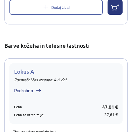
Dodaj žival
Barve kožuha in telesne lastnosti
Lokus A
Povprečni čas izvedbe: 4-5 dni
Podrobno
47,01 €
Cena:
37,61 €
Cena za vzreditelje:
Žival za katero naročate test