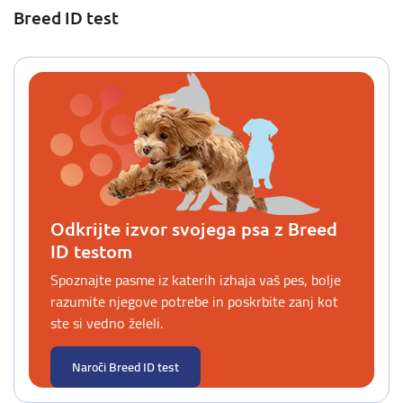
Breed ID test
Odkrijte izvor svojega psa z Breed
ID testom
Spoznajte pasme iz katerih izhaja vaš pes, bolje
razumite njegove potrebe in poskrbite zanj kot
ste si vedno želeli.
Naroči Breed ID test