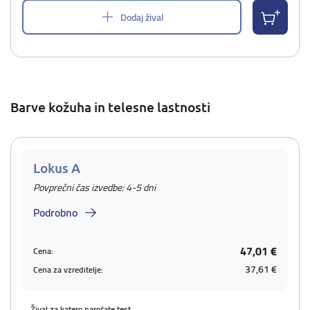
Dodaj žival
Barve kožuha in telesne lastnosti
Lokus A
Povprečni čas izvedbe: 4-5 dni
Podrobno
47,01 €
Cena:
37,61 €
Cena za vzreditelje:
Žival za katero naročate test