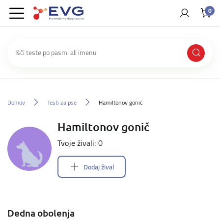
0
Domov
Testi za pse
Hamiltonov gonič
Hamiltonov gonič
Tvoje živali: 0
Dodaj žival
Dedna obolenja