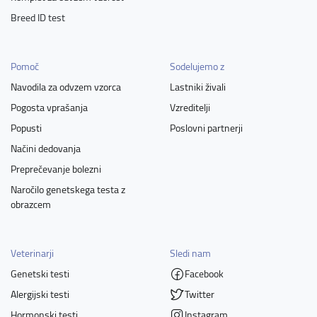
Breed ID test
Pomoč
Sodelujemo z
Navodila za odvzem vzorca
Lastniki živali
Pogosta vprašanja
Vzreditelji
Popusti
Poslovni partnerji
Načini dedovanja
Preprečevanje bolezni
Naročilo genetskega testa z
obrazcem
Veterinarji
Sledi nam
Genetski testi
Facebook
Alergijski testi
Twitter
Hormonski testi
Instagram