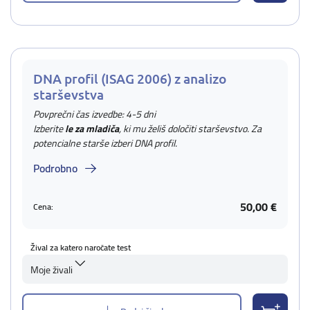
DNA profil (ISAG 2006) z analizo
starševstva
Povprečni čas izvedbe: 4-5 dni
Izberite
le za mladiča
, ki mu želiš določiti starševstvo. Za
potencialne starše izberi DNA profil.
Podrobno
50,00 €
Cena:
Žival za katero naročate test
Moje živali