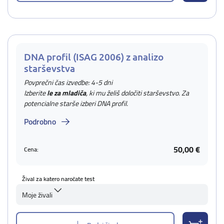
DNA profil (ISAG 2006) z analizo
starševstva
Povprečni čas izvedbe: 4-5 dni
Izberite
le za mladiča
, ki mu želiš določiti starševstvo. Za
potencialne starše izberi DNA profil.
Podrobno
50,00 €
Cena:
Žival za katero naročate test
Moje živali