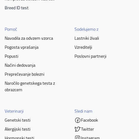
Breed ID test
Pomoč
Sodelujemo z
Navodila za odvzem vzorca
Lastniki živali
Pogosta vprašanja
Vzreditelji
Popusti
Poslovni partnerji
Načini dedovanja
Preprečevanje bolezni
Naročilo genetskega testa z
obrazcem
Veterinarji
Sledi nam
Genetski testi
Facebook
Alergijski testi
Twitter
Hormonski testi
Instagram