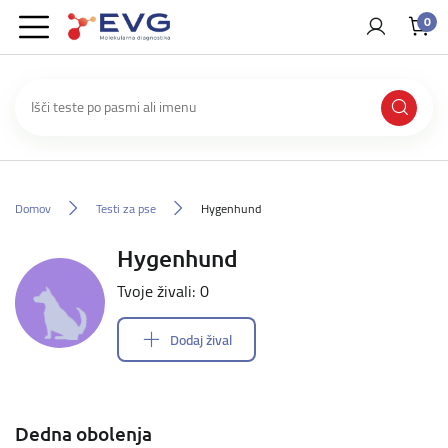
0
Domov
Testi za pse
Hygenhund
Hygenhund
Tvoje živali: 0
Dodaj žival
Dedna obolenja