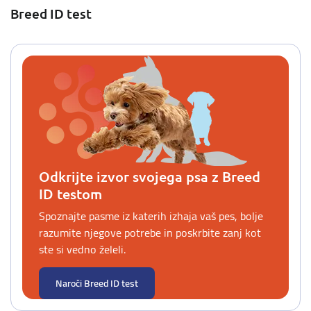
Breed ID test
Odkrijte izvor svojega psa z Breed
ID testom
Spoznajte pasme iz katerih izhaja vaš pes, bolje
razumite njegove potrebe in poskrbite zanj kot
ste si vedno želeli.
Naroči Breed ID test