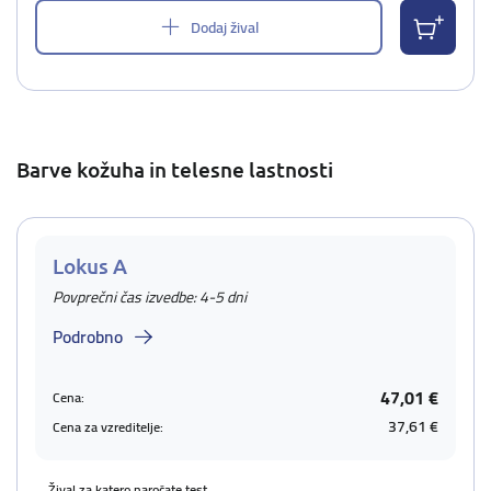
Dodaj žival
Barve kožuha in telesne lastnosti
Lokus A
Povprečni čas izvedbe: 4-5 dni
Podrobno
47,01 €
Cena:
37,61 €
Cena za vzreditelje:
Žival za katero naročate test