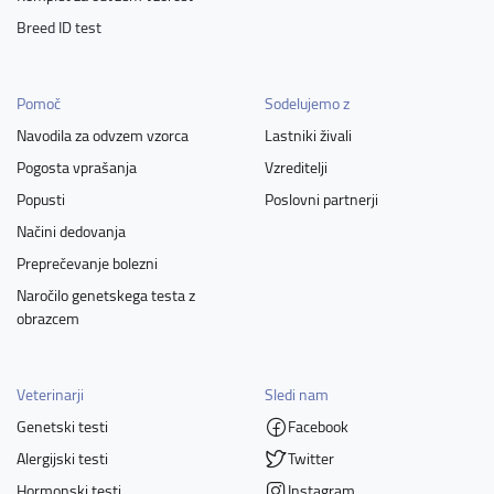
Breed ID test
Pomoč
Sodelujemo z
Navodila za odvzem vzorca
Lastniki živali
Pogosta vprašanja
Vzreditelji
Popusti
Poslovni partnerji
Načini dedovanja
Preprečevanje bolezni
Naročilo genetskega testa z
obrazcem
Veterinarji
Sledi nam
Genetski testi
Facebook
Alergijski testi
Twitter
Hormonski testi
Instagram