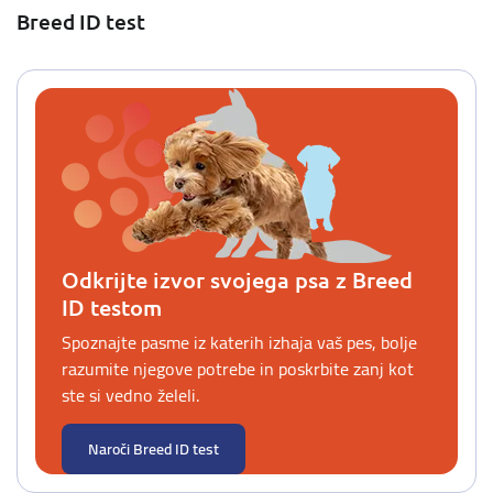
Breed ID test
Odkrijte izvor svojega psa z Breed
ID testom
Spoznajte pasme iz katerih izhaja vaš pes, bolje
razumite njegove potrebe in poskrbite zanj kot
ste si vedno želeli.
Naroči Breed ID test