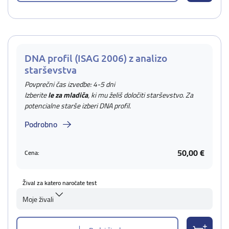
DNA profil (ISAG 2006) z analizo
starševstva
Povprečni čas izvedbe: 4-5 dni
Izberite
le za mladiča
, ki mu želiš določiti starševstvo. Za
potencialne starše izberi DNA profil.
Podrobno
50,00 €
Cena:
Žival za katero naročate test
Moje živali