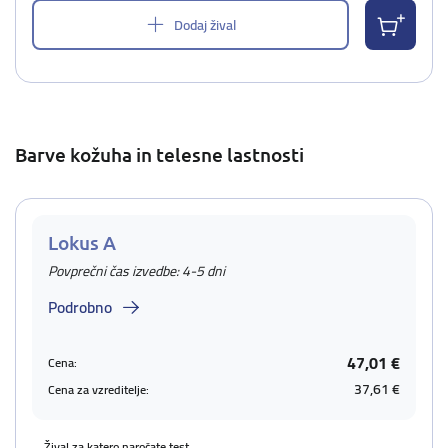
Dodaj žival
Barve kožuha in telesne lastnosti
Lokus A
Povprečni čas izvedbe: 4-5 dni
Podrobno
47,01 €
Cena:
37,61 €
Cena za vzreditelje:
Žival za katero naročate test