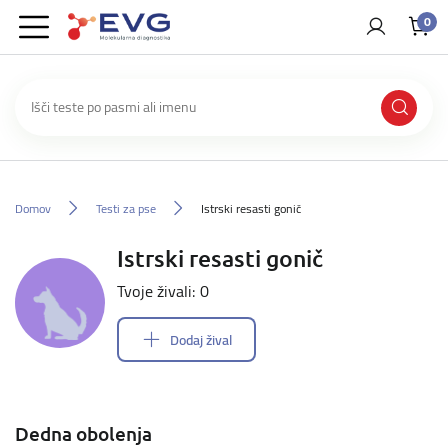
0
Domov
Testi za pse
Istrski resasti gonič
Istrski resasti gonič
Tvoje živali: 0
Dodaj žival
Dedna obolenja