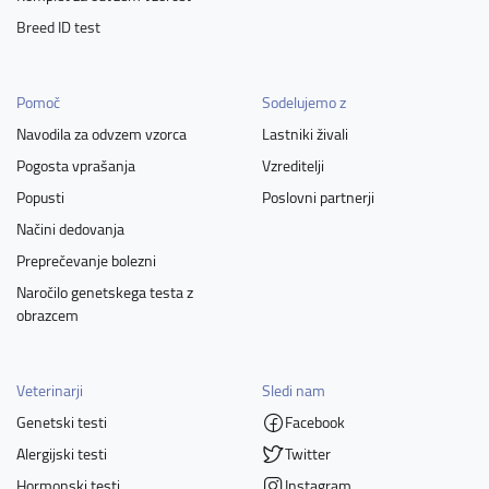
Breed ID test
Pomoč
Sodelujemo z
Navodila za odvzem vzorca
Lastniki živali
Pogosta vprašanja
Vzreditelji
Popusti
Poslovni partnerji
Načini dedovanja
Preprečevanje bolezni
Naročilo genetskega testa z
obrazcem
Veterinarji
Sledi nam
Genetski testi
Facebook
Alergijski testi
Twitter
Hormonski testi
Instagram