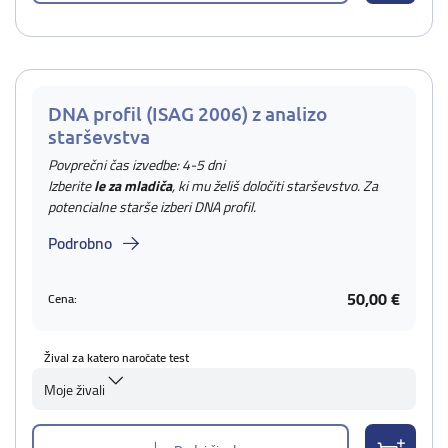
DNA profil (ISAG 2006) z analizo
starševstva
Povprečni čas izvedbe: 4-5 dni
Izberite
le za mladiča
, ki mu želiš določiti starševstvo. Za
potencialne starše izberi DNA profil.
Podrobno
50,00 €
Cena:
Žival za katero naročate test
Moje živali