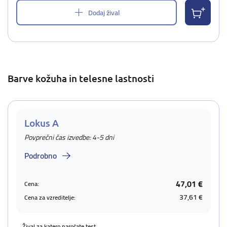
Dodaj žival
Barve kožuha in telesne lastnosti
Lokus A
Povprečni čas izvedbe: 4-5 dni
Podrobno
47,01 €
Cena:
37,61 €
Cena za vzreditelje:
Žival za katero naročate test