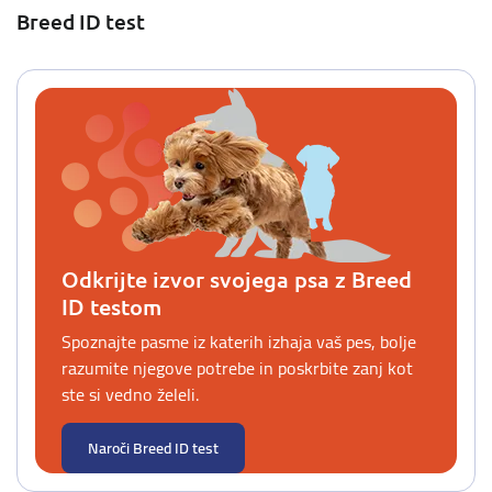
Breed ID test
Odkrijte izvor svojega psa z Breed
ID testom
Spoznajte pasme iz katerih izhaja vaš pes, bolje
razumite njegove potrebe in poskrbite zanj kot
ste si vedno želeli.
Naroči Breed ID test