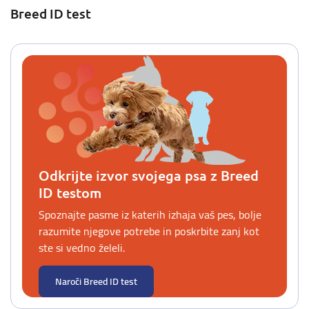
Breed ID test
Odkrijte izvor svojega psa z Breed
ID testom
Spoznajte pasme iz katerih izhaja vaš pes, bolje
razumite njegove potrebe in poskrbite zanj kot
ste si vedno želeli.
Naroči Breed ID test