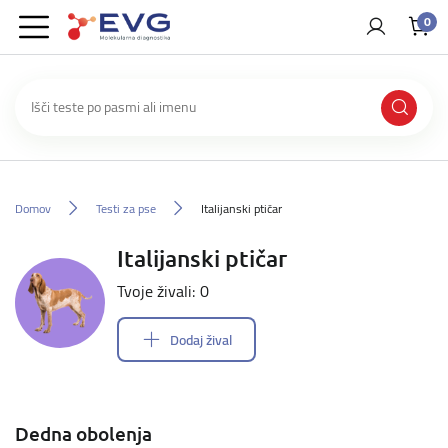
0
Domov
Testi za pse
Italijanski ptičar
Italijanski ptičar
Tvoje živali: 0
Dodaj žival
Dedna obolenja