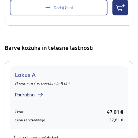
Dodaj žival
Barve kožuha in telesne lastnosti
Lokus A
Povprečni čas izvedbe: 4-5 dni
Podrobno
47,01 €
Cena:
37,61 €
Cena za vzreditelje:
Žival za katero naročate test