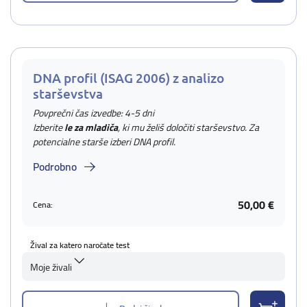
DNA profil (ISAG 2006) z analizo
starševstva
Povprečni čas izvedbe: 4-5 dni
Izberite
le za mladiča
, ki mu želiš določiti starševstvo. Za
potencialne starše izberi DNA profil.
Podrobno
50,00 €
Cena:
Žival za katero naročate test
Moje živali