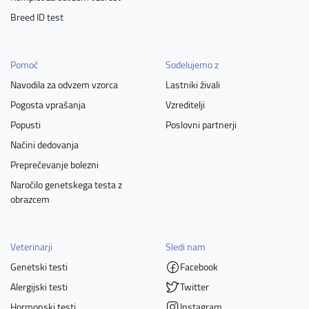
Breed ID test
Pomoč
Sodelujemo z
Navodila za odvzem vzorca
Lastniki živali
Pogosta vprašanja
Vzreditelji
Popusti
Poslovni partnerji
Načini dedovanja
Preprečevanje bolezni
Naročilo genetskega testa z
obrazcem
Veterinarji
Sledi nam
Genetski testi
Facebook
Alergijski testi
Twitter
Hormonski testi
Instagram