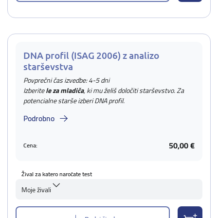
DNA profil (ISAG 2006) z analizo
starševstva
Povprečni čas izvedbe: 4-5 dni
Izberite
le za mladiča
, ki mu želiš določiti starševstvo. Za
potencialne starše izberi DNA profil.
Podrobno
50,00 €
Cena:
Žival za katero naročate test
Moje živali