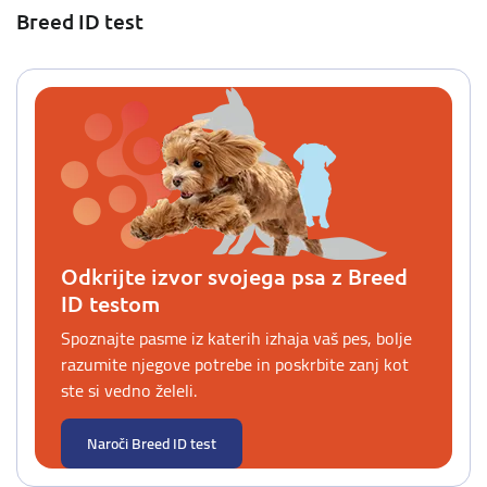
Breed ID test
Odkrijte izvor svojega psa z Breed
ID testom
Spoznajte pasme iz katerih izhaja vaš pes, bolje
razumite njegove potrebe in poskrbite zanj kot
ste si vedno želeli.
Naroči Breed ID test