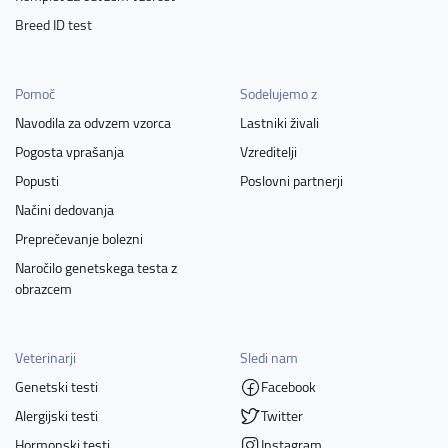
Breed ID test
Pomoč
Sodelujemo z
Navodila za odvzem vzorca
Lastniki živali
Pogosta vprašanja
Vzreditelji
Popusti
Poslovni partnerji
Načini dedovanja
Preprečevanje bolezni
Naročilo genetskega testa z
obrazcem
Veterinarji
Sledi nam
Genetski testi
Facebook
Alergijski testi
Twitter
Hormonski testi
Instagram