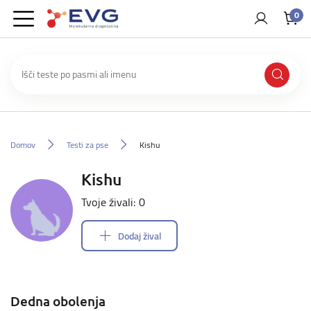
0
Domov
Testi za pse
Kishu
Kishu
Tvoje živali: 0
Dodaj žival
Dedna obolenja