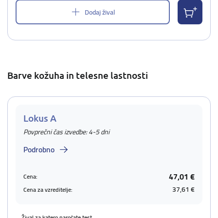
Dodaj žival
Barve kožuha in telesne lastnosti
Lokus A
Povprečni čas izvedbe: 4-5 dni
Podrobno
47,01 €
Cena:
37,61 €
Cena za vzreditelje:
Žival za katero naročate test