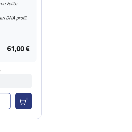
 mu želite
eri DNA profil.
61,00 €
t