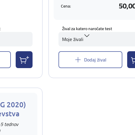
50,0
Cena:
t
Žival za katero naročate test
Moje živali
Dodaj žival
AG 2020)
evstva
-5 tednov