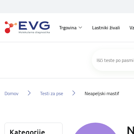
Trgovina
Lastniki živali
Vz
Domov
Testi za pse
Neapeljski mastif
N
Kategorije