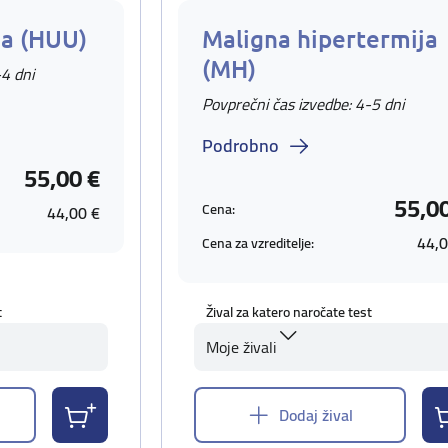
ja (HUU)
Maligna hipertermija
(MH)
-4 dni
Povprečni čas izvedbe: 4-5 dni
Podrobno
55,00 €
55,0
Cena:
44,00 €
44,0
Cena za vzreditelje:
t
Žival za katero naročate test
Moje živali
Dodaj žival