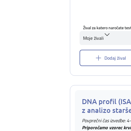
Žival za katero naročate tes
Moje živali
Dodaj žival
DNA profil (IS
z analizo starš
Povprečni čas izvedbe: 4
Priporočamo vzorec krvi