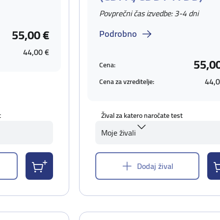
Povprečni čas izvedbe: 3-4 dni
55,00 €
Podrobno
44,00 €
55,0
Cena:
44,0
Cena za vzreditelje:
t
Žival za katero naročate test
Moje živali
Dodaj žival