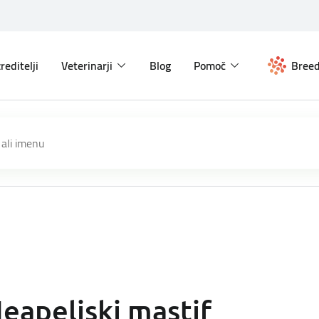
reditelji
Veterinarji
Blog
Pomoč
Breed
eapeljski mastif