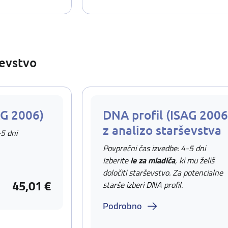
ševstvo
AG 2006)
DNA profil (ISAG 2006
z analizo starševstva
-5 dni
Povprečni čas izvedbe: 4-5 dni
Izberite
le za mladiča
, ki mu želiš
določiti starševstvo. Za potencialne
45,01 €
starše izberi DNA profil.
Podrobno