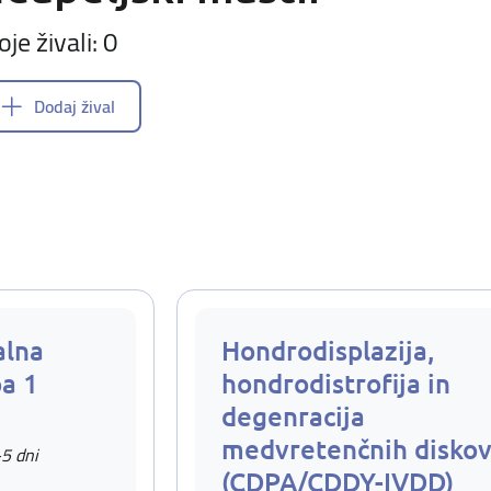
oje živali: 0
Dodaj žival
alna
Hondrodisplazija,
pa 1
hondrodistrofija in
degenracija
medvretenčnih disko
-5 dni
(CDPA/CDDY-IVDD)