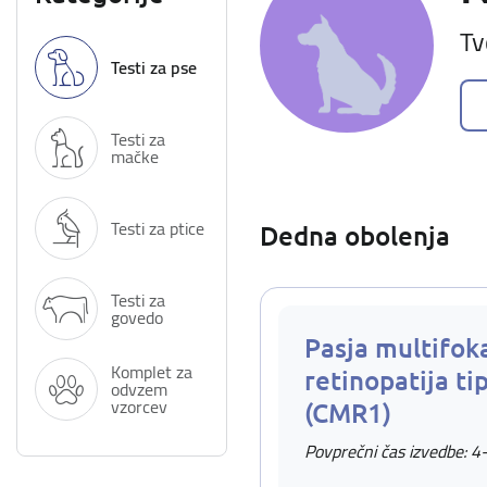
Tv
Testi za pse
Testi za
mačke
Testi za ptice
Dedna obolenja
Testi za
govedo
Pasja multifok
Komplet za
retinopatija ti
odvzem
vzorcev
(CMR1)
Povprečni čas izvedbe: 4