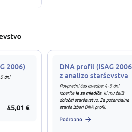
ševstvo
AG 2006)
DNA profil (ISAG 2006
z analizo starševstva
-5 dni
Povprečni čas izvedbe: 4-5 dni
Izberite
le za mladiča
, ki mu želiš
določiti starševstvo. Za potencialne
45,01 €
starše izberi DNA profil.
Podrobno