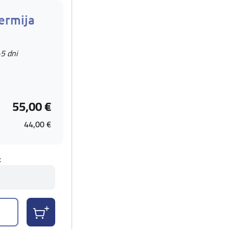
ermija
-5 dni
55,00 €
44,00 €
t