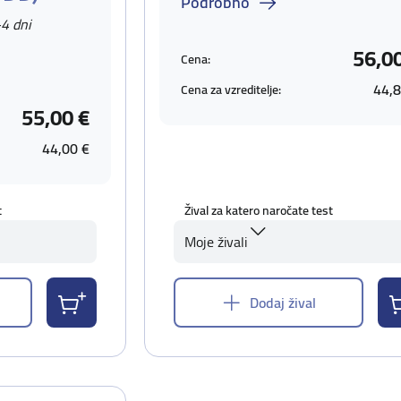
Podrobno
-4 dni
56,0
Cena:
44,8
Cena za vzreditelje:
55,00 €
44,00 €
t
Žival za katero naročate test
Moje živali
Dodaj žival