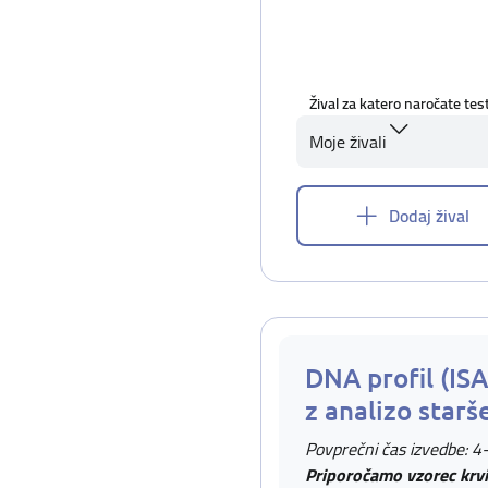
Žival za katero naročate tes
Moje živali
Dodaj žival
DNA profil (IS
z analizo starš
Povprečni čas izvedbe: 4
Priporočamo vzorec krvi