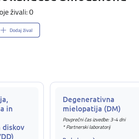
oje živali: 0
Dodaj žival
ja,
Degenerativna
a in
mielopatija (DM)
Povprečni čas izvedbe: 3-4 dni
 diskov
* Partnerski laboratorij
VDD)