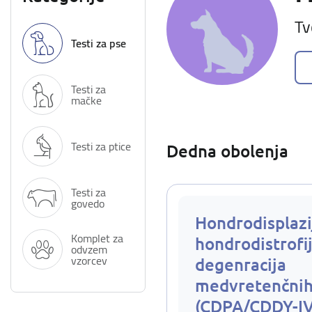
Tv
Testi za pse
Testi za
mačke
Testi za ptice
Dedna obolenja
Testi za
govedo
Hondrodisplazi
Komplet za
hondrodistrofij
odvzem
vzorcev
degenracija
medvretenčnih
(CDPA/CDDY-I