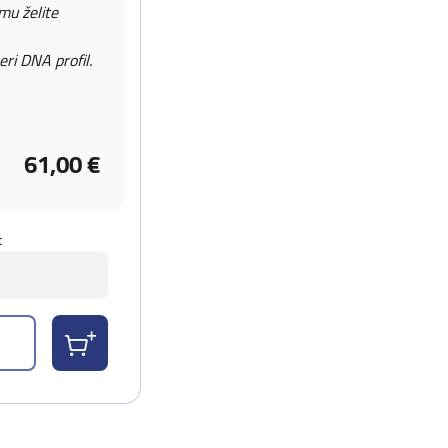
 mu želite
eri DNA profil.
61,00 €
t