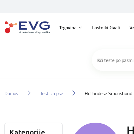
Trgovina
Lastniki živali
Vz
Domov
Testi za pse
Hollandese Smoushond
H
Kategorije