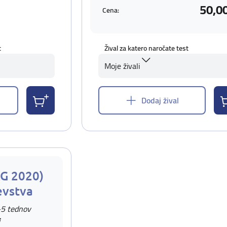
50,0
Cena:
t
Žival za katero naročate test
Moje živali
Dodaj žival
AG 2020)
evstva
-5 tednov