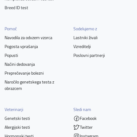
Breed ID test
Pomoč
Sodelujemo z
Navodila za odvzem vzorca
Lastniki živali
Pogosta vprašanja
Vzreditelji
Popusti
Poslovni partnerji
Načini dedovanja
Preprečevanje bolezni
Naročilo genetskega testa z
obrazcem
Veterinarji
Sledi nam
Genetski testi
Facebook
Alergijski testi
Twitter
Hormonski testi
Instagram