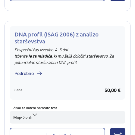
DNA profil (ISAG 2006) z analizo
starševstva
Povprečni čas izvedbe: 4-5 dni
Izberite
le za mladiča
, ki mu želiš določiti starševstvo. Za
potencialne starše izberi DNA profil.
Podrobno
50,00 €
Cena:
Žival za katero naročate test
Moje živali