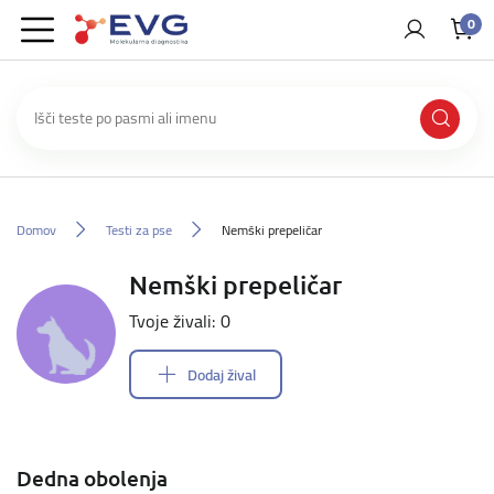
0
Domov
Testi za pse
Nemški prepeličar
Nemški prepeličar
Tvoje živali: 0
Dodaj žival
Dedna obolenja