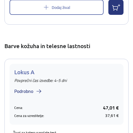
Dodaj žival
Barve kožuha in telesne lastnosti
Lokus A
Povprečni čas izvedbe: 4-5 dni
Podrobno
47,01 €
Cena:
37,61 €
Cena za vzreditelje:
Žival za katero naročate test