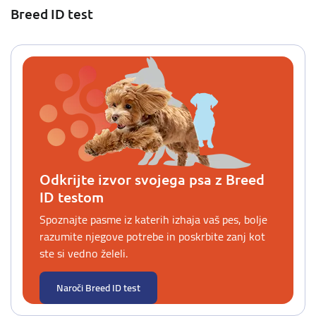
Breed ID test
Odkrijte izvor svojega psa z Breed
ID testom
Spoznajte pasme iz katerih izhaja vaš pes, bolje
razumite njegove potrebe in poskrbite zanj kot
ste si vedno želeli.
Naroči Breed ID test