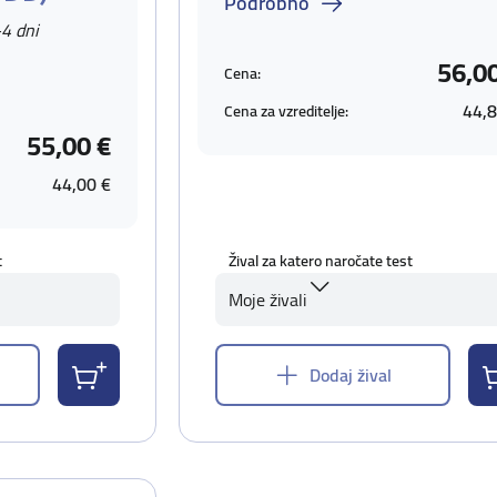
Podrobno
-4 dni
56,0
Cena:
44,8
Cena za vzreditelje:
55,00 €
44,00 €
t
Žival za katero naročate test
Moje živali
Dodaj žival