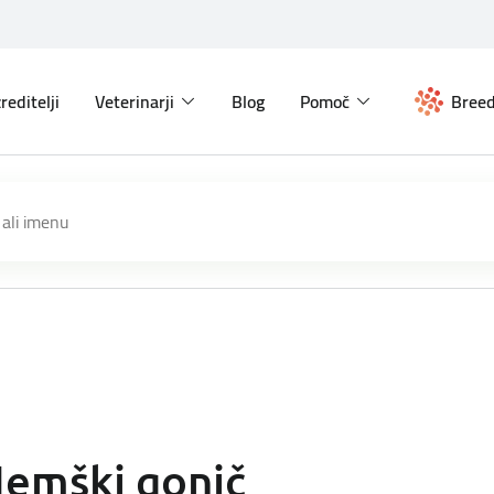
reditelji
Veterinarji
Blog
Pomoč
Breed
emški gonič