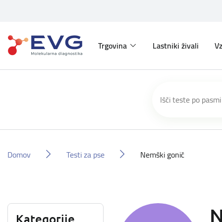
Trgovina
Lastniki živali
Vz
Domov
Testi za pse
Nemški gonič
N
Kategorije