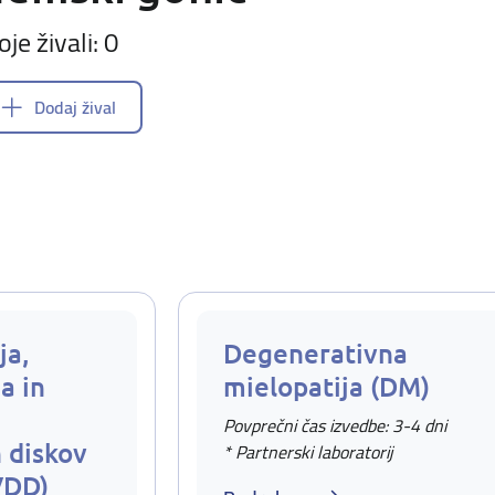
oje živali: 0
Dodaj žival
ja,
Degenerativna
a in
mielopatija (DM)
Povprečni čas izvedbe: 3-4 dni
 diskov
* Partnerski laboratorij
VDD)