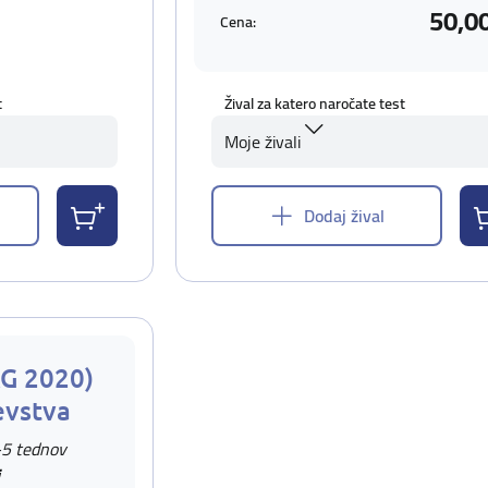
50,0
Cena:
t
Žival za katero naročate test
Moje živali
Dodaj žival
AG 2020)
evstva
-5 tednov