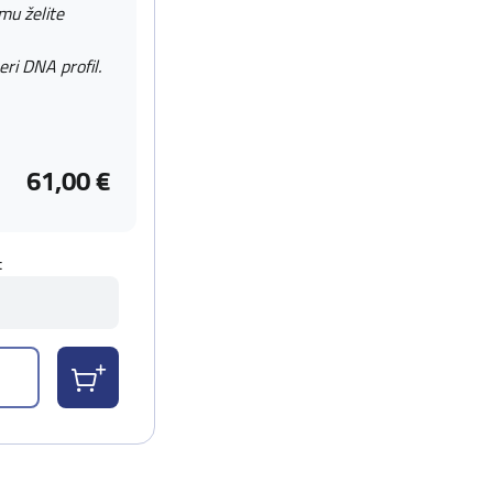
 mu želite
eri DNA profil.
61,00 €
t