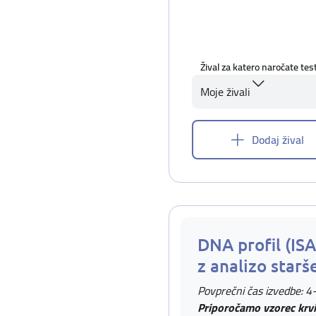
Žival za katero naročate tes
Moje živali
Dodaj žival
DNA profil (IS
z analizo starš
Povprečni čas izvedbe: 4
Priporočamo vzorec krvi