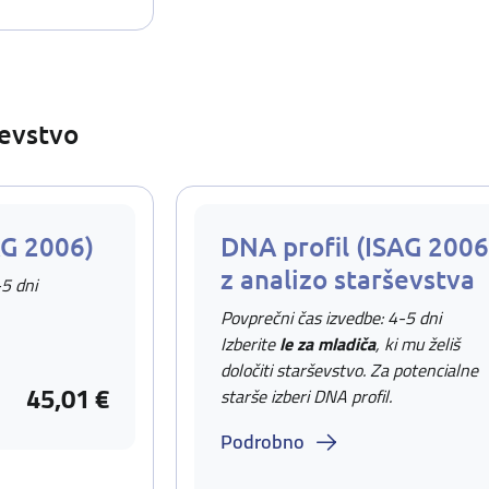
ševstvo
AG 2006)
DNA profil (ISAG 2006
z analizo starševstva
-5 dni
Povprečni čas izvedbe: 4-5 dni
Izberite
le za mladiča
, ki mu želiš
določiti starševstvo. Za potencialne
45,01 €
starše izberi DNA profil.
Podrobno