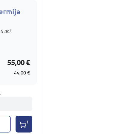
ermija
-5 dni
55,00 €
44,00 €
t