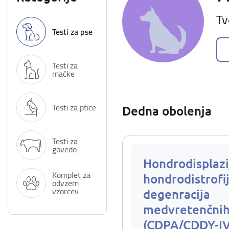
Tv
Testi za pse
Testi za
mačke
Testi za ptice
Dedna obolenja
Testi za
govedo
Hondrodisplazi
Komplet za
hondrodistrofij
odvzem
vzorcev
degenracija
medvretenčnih
(CDPA/CDDY-I