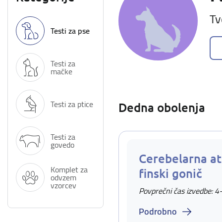
Tv
Testi za pse
Testi za
mačke
Testi za ptice
Dedna obolenja
Testi za
govedo
Cerebelarna at
Komplet za
finski gonič
odvzem
vzorcev
Povprečni čas izvedbe: 4
Podrobno