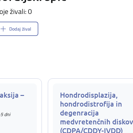
oje živali: 0
Dodaj žival
aksija –
Hondrodisplazija,
hondrodistrofija in
degenracija
-5 dni
medvretenčnih disko
(CDPA/CDDY-IVDD)