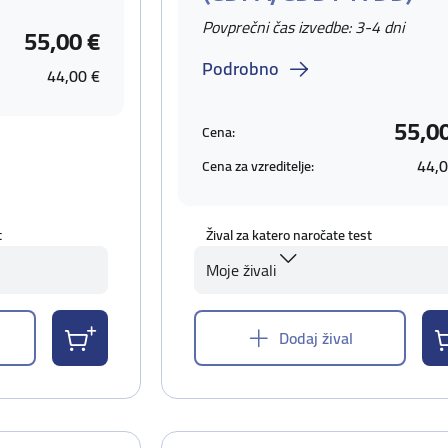
Povprečni čas izvedbe: 3-4 dni
55,00 €
Podrobno
44,00 €
55,0
Cena:
44,0
Cena za vzreditelje:
t
Žival za katero naročate test
Moje živali
Dodaj žival