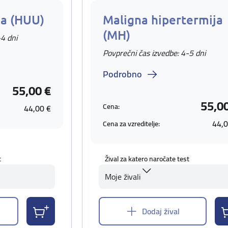
ja (HUU)
Maligna hipertermija
(MH)
-4 dni
Povprečni čas izvedbe: 4-5 dni
Podrobno
55,00 €
55,0
Cena:
44,00 €
44,0
Cena za vzreditelje:
t
Žival za katero naročate test
Moje živali
Dodaj žival