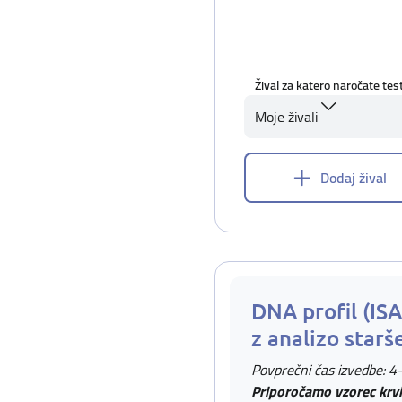
Žival za katero naročate tes
Moje živali
Dodaj žival
DNA profil (IS
z analizo starš
Povprečni čas izvedbe: 4
Priporočamo vzorec krvi