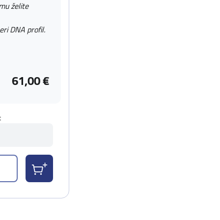
 mu želite
eri DNA profil.
61,00 €
t