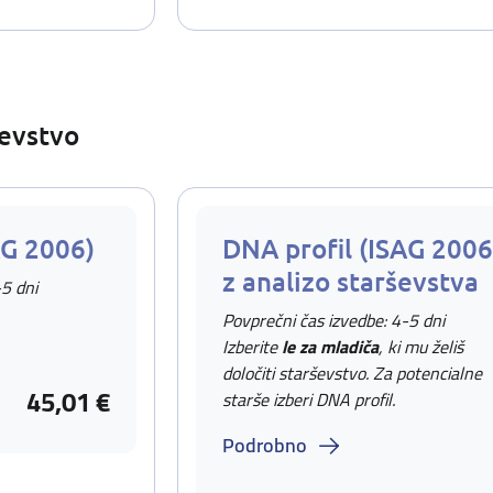
ševstvo
AG 2006)
DNA profil (ISAG 2006
z analizo starševstva
-5 dni
Povprečni čas izvedbe: 4-5 dni
Izberite
le za mladiča
, ki mu želiš
določiti starševstvo. Za potencialne
45,01 €
starše izberi DNA profil.
Podrobno