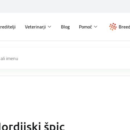
reditelji
Veterinarji
Blog
Pomoč
Breed
ordijski špic