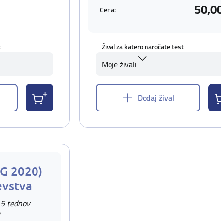
50,0
Cena:
t
Žival za katero naročate test
Moje živali
Dodaj žival
AG 2020)
evstva
-5 tednov