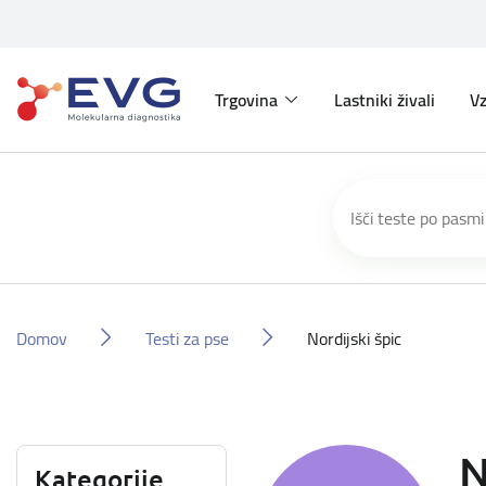
Trgovina
Lastniki živali
Vz
Domov
Testi za pse
Nordijski špic
N
Kategorije