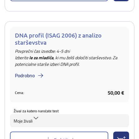
DNA profil (ISAG 2006) z analizo
starševstva
Povprečni čas izvedbe: 4-5 dni
Izberite
le za mladiča
, ki mu želiš določiti starševstvo. Za
potencialne starše izberi DNA profil.
Podrobno
50,00 €
Cena:
Žival za katero naročate test
Moje živali