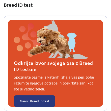
Breed ID test
Odkrijte izvor svojega psa z Breed
ID testom
Spoznajte pasme iz katerih izhaja vaš pes, bolje
razumite njegove potrebe in poskrbite zanj kot
ste si vedno želeli.
Naroči Breed ID test