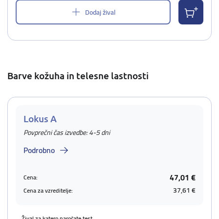
Dodaj žival
Barve kožuha in telesne lastnosti
Lokus A
Povprečni čas izvedbe: 4-5 dni
Podrobno
47,01 €
Cena:
37,61 €
Cena za vzreditelje:
Žival za katero naročate test