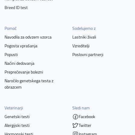
Breed ID test
Pomoč
Sodelujemo z
Navodila za odvzem vzorca
Lastniki živali
Pogosta vprašanja
Vzreditelji
Popusti
Poslovni partnerji
Načini dedovanja
Preprečevanje bolezni
Naročilo genetskega testa z
obrazcem
Veterinarji
Sledi nam
Genetski testi
Facebook
Alergijski testi
Twitter
Hormonski testi
Instagram