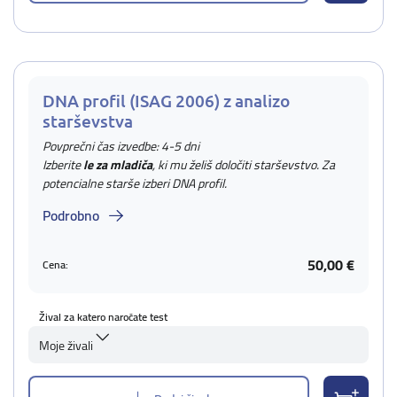
DNA profil (ISAG 2006) z analizo
starševstva
Povprečni čas izvedbe: 4-5 dni
Izberite
le za mladiča
, ki mu želiš določiti starševstvo. Za
potencialne starše izberi DNA profil.
Podrobno
50,00 €
Cena:
Žival za katero naročate test
Moje živali