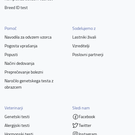
Breed ID test
Pomoč
Sodelujemo z
Navodila za odvzem vzorca
Lastniki živali
Pogosta vprašanja
Vzreditelji
Popusti
Poslovni partnerji
Načini dedovanja
Preprečevanje bolezni
Naročilo genetskega testa z
obrazcem
Veterinarji
Sledi nam
Genetski testi
Facebook
Alergijski testi
Twitter
Hormonski testi
Instagram