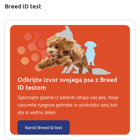
Breed ID test
Odkrijte izvor svojega psa z Breed
ID testom
Spoznajte pasme iz katerih izhaja vaš pes, bolje
razumite njegove potrebe in poskrbite zanj kot
ste si vedno želeli.
Naroči Breed ID test