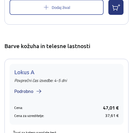
Dodaj žival
Barve kožuha in telesne lastnosti
Lokus A
Povprečni čas izvedbe: 4-5 dni
Podrobno
47,01 €
Cena:
37,61 €
Cena za vzreditelje:
Žival za katero naročate test