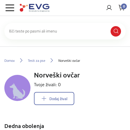
0
Domov
Testi za pse
Norveški ovčar
Norveški ovčar
Tvoje živali: 0
Dodaj žival
Dedna obolenja