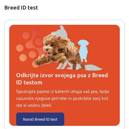
Breed ID test
Odkrijte izvor svojega psa z Breed
ID testom
Spoznajte pasme iz katerih izhaja vaš pes, bolje
razumite njegove potrebe in poskrbite zanj kot
ste si vedno želeli.
Naroči Breed ID test