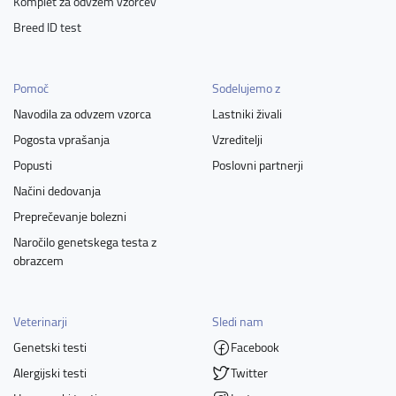
Komplet za odvzem vzorcev
Breed ID test
Pomoč
Sodelujemo z
Navodila za odvzem vzorca
Lastniki živali
Pogosta vprašanja
Vzreditelji
Popusti
Poslovni partnerji
Načini dedovanja
Preprečevanje bolezni
Naročilo genetskega testa z
obrazcem
Veterinarji
Sledi nam
Genetski testi
Facebook
Alergijski testi
Twitter