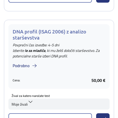
DNA profil (ISAG 2006) z analizo
starševstva
Povprečni čas izvedbe: 4-5 dni
Izberite
le za mladiča
, ki mu želiš določiti starševstvo. Za
potencialne starše izberi DNA profil.
Podrobno
50,00 €
Cena:
Žival za katero naročate test
Moje živali