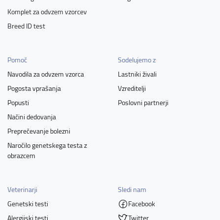
Komplet za odvzem vzorcev
Breed ID test
Pomoč
Sodelujemo z
Navodila za odvzem vzorca
Lastniki živali
Pogosta vprašanja
Vzreditelji
Popusti
Poslovni partnerji
Načini dedovanja
Preprečevanje bolezni
Naročilo genetskega testa z
obrazcem
Veterinarji
Sledi nam
Genetski testi
Facebook
Alergijski testi
Twitter