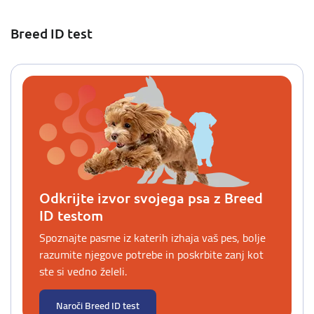
Breed ID test
Odkrijte izvor svojega psa z Breed
ID testom
Spoznajte pasme iz katerih izhaja vaš pes, bolje
razumite njegove potrebe in poskrbite zanj kot
ste si vedno želeli.
Naroči Breed ID test