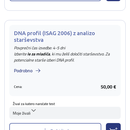
DNA profil (ISAG 2006) z analizo
starševstva
Povprečni čas izvedbe: 4-5 dni
Izberite
le za mladiča
, ki mu želiš določiti starševstvo. Za
potencialne starše izberi DNA profil.
Podrobno
50,00 €
Cena:
Žival za katero naročate test
Moje živali