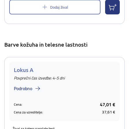
Dodaj žival
Barve kožuha in telesne lastnosti
Lokus A
Povprečni čas izvedbe: 4-5 dni
Podrobno
47,01 €
Cena:
37,61 €
Cena za vzreditelje:
Žival za katero naročate test