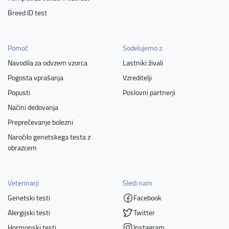
Breed ID test
Pomoč
Sodelujemo z
Navodila za odvzem vzorca
Lastniki živali
Pogosta vprašanja
Vzreditelji
Popusti
Poslovni partnerji
Načini dedovanja
Preprečevanje bolezni
Naročilo genetskega testa z
obrazcem
Veterinarji
Sledi nam
Genetski testi
Facebook
Alergijski testi
Twitter
Hormonski testi
Instagram