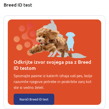
Breed ID test
Odkrijte izvor svojega psa z Breed
ID testom
Spoznajte pasme iz katerih izhaja vaš pes, bolje
razumite njegove potrebe in poskrbite zanj kot
ste si vedno želeli.
Naroči Breed ID test