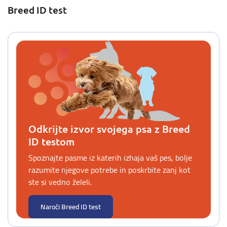
Breed ID test
Odkrijte izvor svojega psa z Breed
ID testom
Spoznajte pasme iz katerih izhaja vaš pes, bolje
razumite njegove potrebe in poskrbite zanj kot
ste si vedno želeli.
Naroči Breed ID test