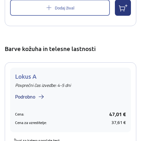
Dodaj žival
Barve kožuha in telesne lastnosti
Lokus A
Povprečni čas izvedbe: 4-5 dni
Podrobno
47,01 €
Cena:
37,61 €
Cena za vzreditelje:
Žival za katero naročate test