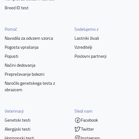
Breed ID test
Pomoč
Sodelujemo z
Navodila za odvzem vzorca
Lastniki živali
Pogosta vprašanja
Vzreditelji
Popusti
Poslovni partnerji
Načini dedovanja
Preprečevanje bolezni
Naročilo genetskega testa z
obrazcem
Veterinarji
Sledi nam
Genetski testi
Facebook
Alergijski testi
Twitter
Hormonski testi
Instagram