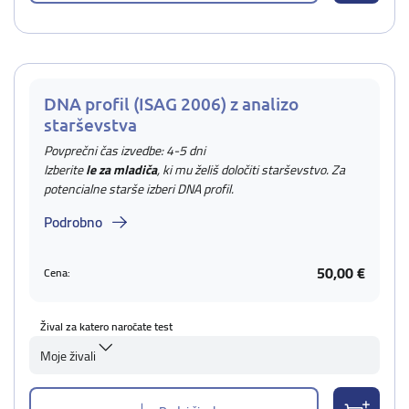
DNA profil (ISAG 2006) z analizo
starševstva
Povprečni čas izvedbe: 4-5 dni
Izberite
le za mladiča
, ki mu želiš določiti starševstvo. Za
potencialne starše izberi DNA profil.
Podrobno
50,00 €
Cena:
Žival za katero naročate test
Moje živali