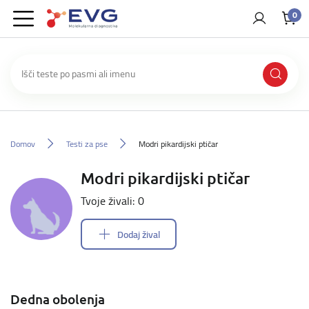
0
Domov
Testi za pse
Modri pikardijski ptičar
Modri pikardijski ptičar
Tvoje živali: 0
Dodaj žival
Dedna obolenja