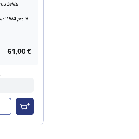
 mu želite
eri DNA profil.
61,00 €
t