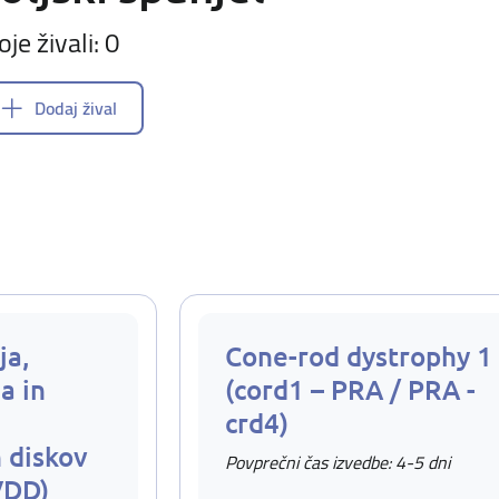
oje živali: 0
Dodaj žival
ja,
Cone-rod dystrophy 1
a in
(cord1 – PRA / PRA -
crd4)
 diskov
Povprečni čas izvedbe: 4-5 dni
VDD)