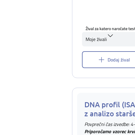
Žival za katero naročate tes
Moje živali
Dodaj žival
DNA profil (IS
z analizo starš
Povprečni čas izvedbe: 4
Priporočamo vzorec krvi