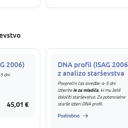
ševstvo
AG 2006)
DNA profil (ISAG 2006
z analizo starševstva
-5 dni
Povprečni čas izvedbe: 4-5 dni
Izberite
le za mladiča
, ki mu želiš
določiti starševstvo. Za potencialne
45,01 €
starše izberi DNA profil.
Podrobno