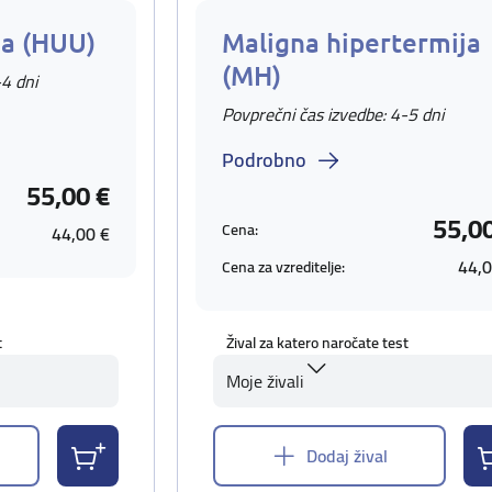
ja (HUU)
Maligna hipertermija
(MH)
-4 dni
Povprečni čas izvedbe: 4-5 dni
Podrobno
55,00 €
55,0
Cena:
44,00 €
44,0
Cena za vzreditelje:
t
Žival za katero naročate test
Moje živali
Dodaj žival