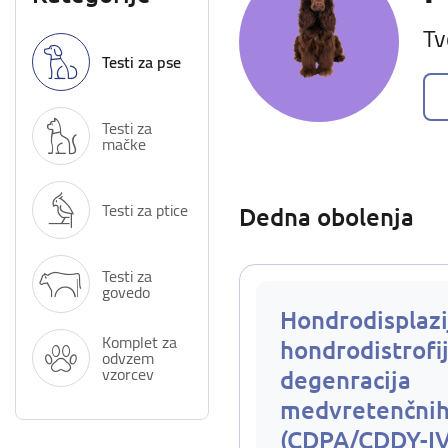
Tv
Testi za pse
Testi za
mačke
Testi za ptice
Dedna obolenja
Testi za
govedo
Hondrodisplazi
Komplet za
hondrodistrofij
odvzem
vzorcev
degenracija
medvretenčnih
(CDPA/CDDY-I