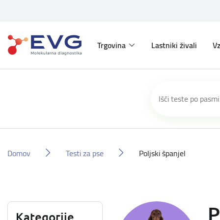
Trgovina
Lastniki živali
Vz
Domov
Testi za pse
Poljski španjel
P
Kategorije