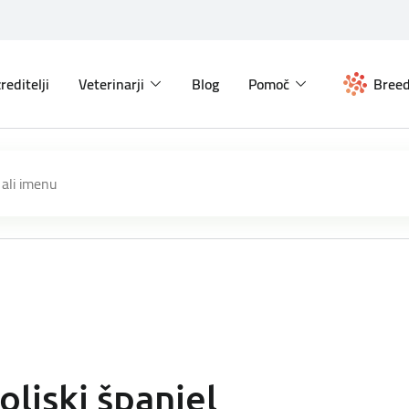
reditelji
Veterinarji
Blog
Pomoč
Breed
oljski španjel