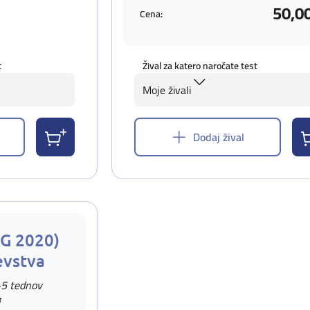
50,0
Cena:
t
Žival za katero naročate test
Moje živali
Dodaj žival
AG 2020)
evstva
-5 tednov