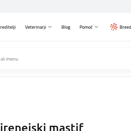
reditelji
Veterinarji
Blog
Pomoč
Breed
irenejski mastif