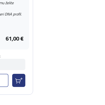
 mu želite
eri DNA profil.
61,00 €
t