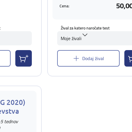
50,0
Cena:
t
Žival za katero naročate test
Moje živali
Dodaj žival
AG 2020)
evstva
-5 tednov