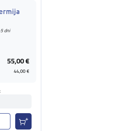
ermija
-5 dni
55,00 €
44,00 €
t