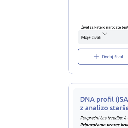
Žival za katero naročate tes
Moje živali
Dodaj žival
DNA profil (IS
z analizo starš
Povprečni čas izvedbe: 4
Priporočamo vzorec krvi