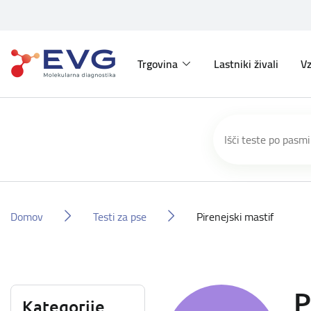
Trgovina
Lastniki živali
Vz
Domov
Testi za pse
Pirenejski mastif
P
Kategorije