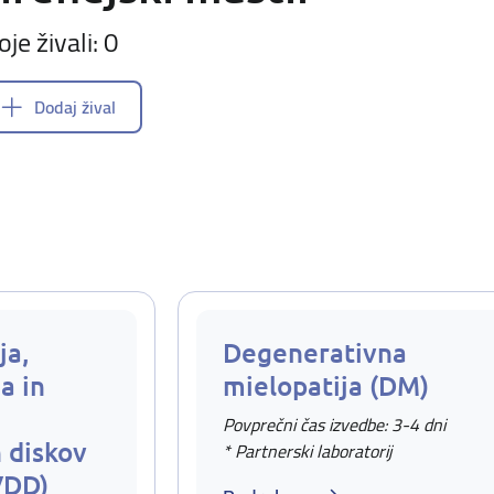
oje živali: 0
Dodaj žival
ja,
Degenerativna
a in
mielopatija (DM)
Povprečni čas izvedbe: 3-4 dni
 diskov
* Partnerski laboratorij
VDD)