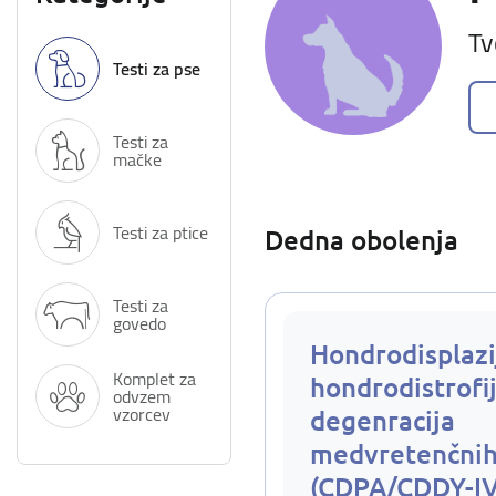
Tv
Testi za pse
Testi za
mačke
Testi za ptice
Dedna obolenja
Testi za
govedo
Hondrodisplazi
Komplet za
hondrodistrofij
odvzem
vzorcev
degenracija
medvretenčnih
(CDPA/CDDY-I