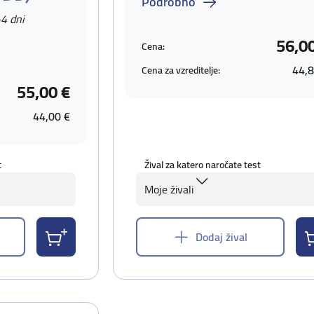
Podrobno
-4 dni
56,0
Cena:
44,8
Cena za vzreditelje:
55,00 €
44,00 €
t
Žival za katero naročate test
Moje živali
Dodaj žival