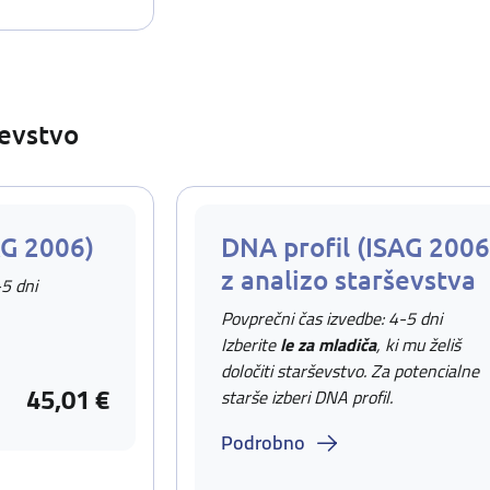
ševstvo
AG 2006)
DNA profil (ISAG 2006
z analizo starševstva
-5 dni
Povprečni čas izvedbe: 4-5 dni
Izberite
le za mladiča
, ki mu želiš
določiti starševstvo. Za potencialne
45,01 €
starše izberi DNA profil.
Podrobno