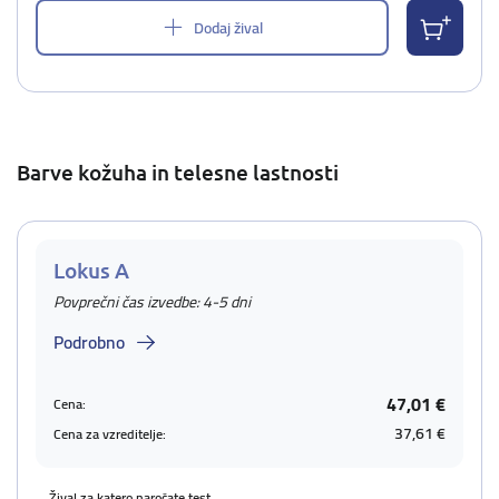
Dodaj žival
Barve kožuha in telesne lastnosti
Lokus A
Povprečni čas izvedbe: 4-5 dni
Podrobno
47,01 €
Cena:
37,61 €
Cena za vzreditelje:
Žival za katero naročate test