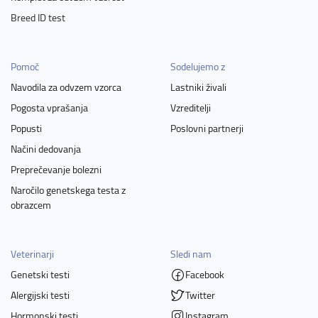
Breed ID test
Pomoč
Sodelujemo z
Navodila za odvzem vzorca
Lastniki živali
Pogosta vprašanja
Vzreditelji
Popusti
Poslovni partnerji
Načini dedovanja
Preprečevanje bolezni
Naročilo genetskega testa z
obrazcem
Veterinarji
Sledi nam
Genetski testi
Facebook
Alergijski testi
Twitter
Hormonski testi
Instagram