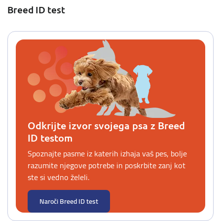
Breed ID test
Odkrijte izvor svojega psa z Breed
ID testom
Spoznajte pasme iz katerih izhaja vaš pes, bolje
razumite njegove potrebe in poskrbite zanj kot
ste si vedno želeli.
Naroči Breed ID test