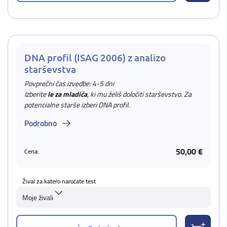
DNA profil (ISAG 2006) z analizo
starševstva
Povprečni čas izvedbe: 4-5 dni
Izberite
le za mladiča
, ki mu želiš določiti starševstvo. Za
potencialne starše izberi DNA profil.
Podrobno
50,00 €
Cena:
Žival za katero naročate test
Moje živali