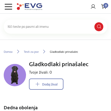
0
Domov
Testi za pse
Gladkodlaki prinašalec
Gladkodlaki prinašalec
Tvoje živali: 0
Dodaj žival
Dedna obolenja