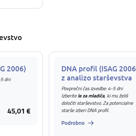
ševstvo
AG 2006)
DNA profil (ISAG 2006
z analizo starševstva
-5 dni
Povprečni čas izvedbe: 4-5 dni
Izberite
le za mladiča
, ki mu želiš
določiti starševstvo. Za potencialne
45,01 €
starše izberi DNA profil.
Podrobno