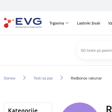
Trgovina
Lastniki živali
Vz
Domov
Testi za pse
Redbonov rakunar
R
Kategorije