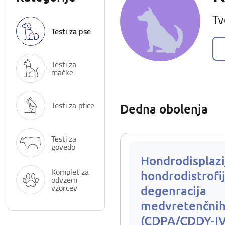
Tv
Testi za pse
Testi za
mačke
Testi za ptice
Dedna obolenja
Testi za
govedo
Hondrodisplazi
Komplet za
hondrodistrofij
odvzem
vzorcev
degenracija
medvretenčnih
(CDPA/CDDY-I