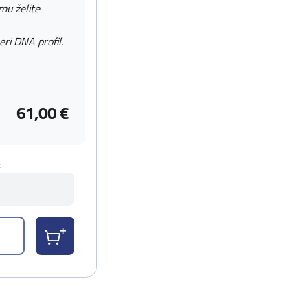
 mu želite
eri DNA profil.
61,00 €
t