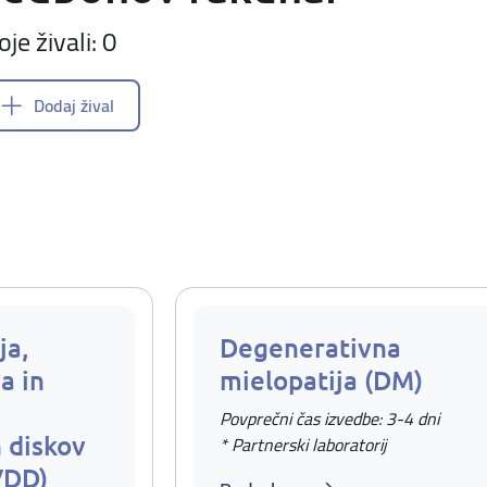
oje živali: 0
Dodaj žival
ja,
Degenerativna
a in
mielopatija (DM)
Povprečni čas izvedbe: 3-4 dni
 diskov
* Partnerski laboratorij
VDD)