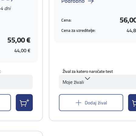
Podrobno
-4 dni
56,0
Cena:
44,8
Cena za vzreditelje:
55,00 €
44,00 €
t
Žival za katero naročate test
Moje živali
Dodaj žival