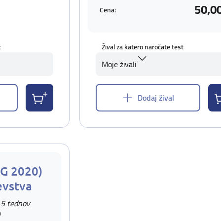
50,0
Cena:
t
Žival za katero naročate test
Moje živali
Dodaj žival
AG 2020)
evstva
-5 tednov