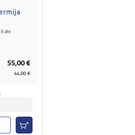
ermija
-5 dni
55,00 €
44,00 €
t