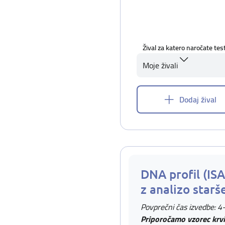
Žival za katero naročate tes
Moje živali
Dodaj žival
DNA profil (IS
z analizo starš
Povprečni čas izvedbe: 4
Priporočamo vzorec krvi