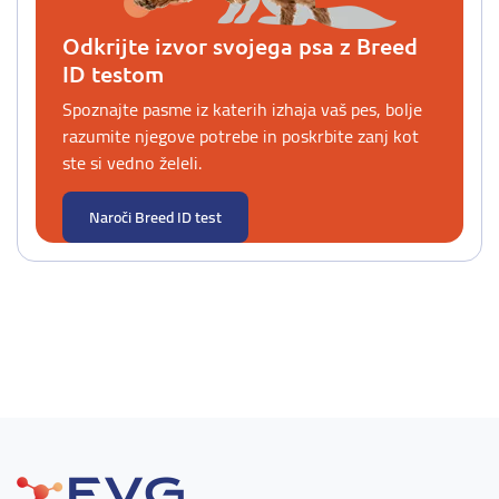
Odkrijte izvor svojega psa z Breed
ID testom
Spoznajte pasme iz katerih izhaja vaš pes, bolje
razumite njegove potrebe in poskrbite zanj kot
ste si vedno želeli.
Naroči Breed ID test