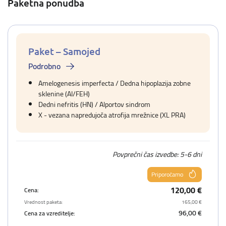
Paketna ponudba
Paket – Samojed
Podrobno
Amelogenesis imperfecta / Dedna hipoplazija zobne
sklenine (AI/FEH)
Dedni nefritis (HN) / Alportov sindrom
X - vezana napredujoča atrofija mrežnice (XL PRA)
Povprečni čas izvedbe: 5-6 dni
Priporočamo
120,00 €
Cena:
Vrednost paketa:
165,00 €
96,00 €
Cena za vzreditelje: