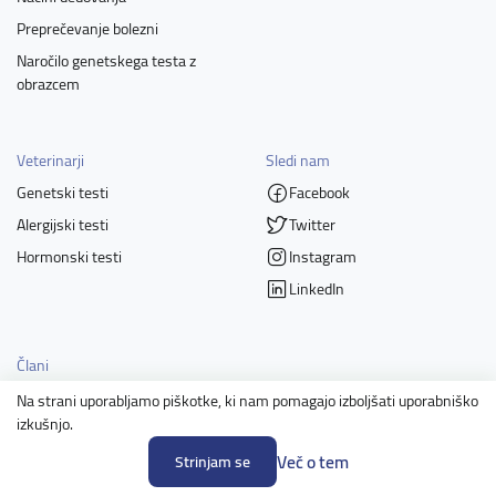
Preprečevanje bolezni
Naročilo genetskega testa z
obrazcem
Veterinarji
Sledi nam
Genetski testi
Facebook
Alergijski testi
Twitter
Hormonski testi
Instagram
LinkedIn
Člani
Na strani uporabljamo piškotke, ki nam pomagajo izboljšati uporabniško
izkušnjo.
Več o tem
Strinjam se