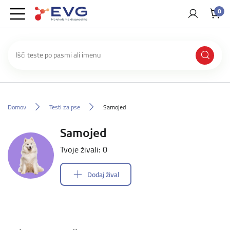
0
Domov
Testi za pse
Samojed
Samojed
Tvoje živali: 0
Dodaj žival