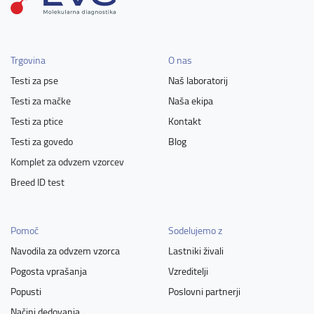
Trgovina
O nas
Testi za pse
Naš laboratorij
Testi za mačke
Naša ekipa
Testi za ptice
Kontakt
Testi za govedo
Blog
Komplet za odvzem vzorcev
Breed ID test
Pomoč
Sodelujemo z
Navodila za odvzem vzorca
Lastniki živali
Pogosta vprašanja
Vzreditelji
Popusti
Poslovni partnerji
Načini dedovanja