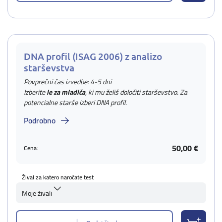
DNA profil (ISAG 2006) z analizo
starševstva
Povprečni čas izvedbe: 4-5 dni
Izberite
le za mladiča
, ki mu želiš določiti starševstvo. Za
potencialne starše izberi DNA profil.
Podrobno
50,00 €
Cena:
Žival za katero naročate test
Moje živali