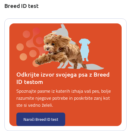
Breed ID test
Odkrijte izvor svojega psa z Breed
ID testom
Spoznajte pasme iz katerih izhaja vaš pes, bolje
razumite njegove potrebe in poskrbite zanj kot
ste si vedno želeli.
Naroči Breed ID test