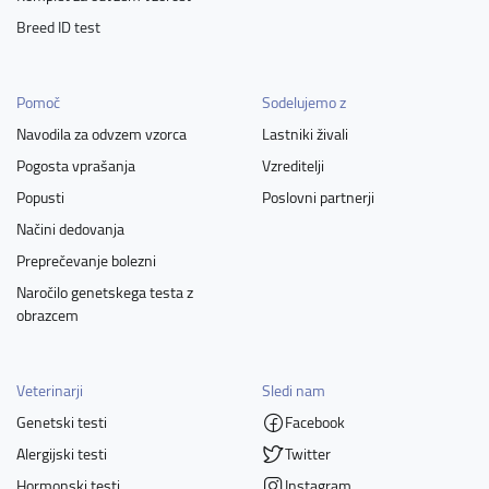
Breed ID test
Pomoč
Sodelujemo z
Navodila za odvzem vzorca
Lastniki živali
Pogosta vprašanja
Vzreditelji
Popusti
Poslovni partnerji
Načini dedovanja
Preprečevanje bolezni
Naročilo genetskega testa z
obrazcem
Veterinarji
Sledi nam
Genetski testi
Facebook
Alergijski testi
Twitter
Hormonski testi
Instagram