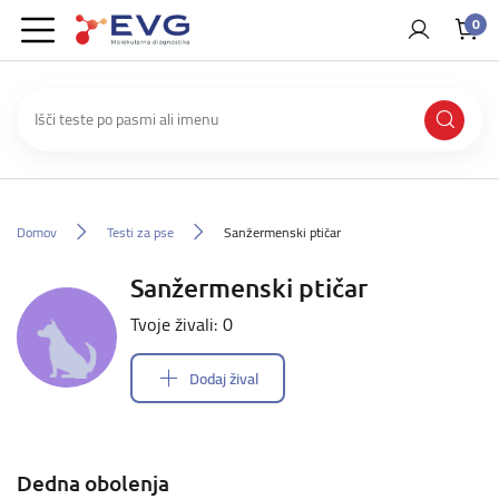
0
Domov
Testi za pse
Sanžermenski ptičar
Sanžermenski ptičar
Tvoje živali: 0
Dodaj žival
Dedna obolenja