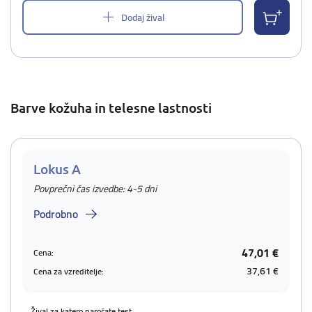
Dodaj žival
Barve kožuha in telesne lastnosti
Lokus A
Povprečni čas izvedbe: 4-5 dni
Podrobno
47,01 €
Cena:
37,61 €
Cena za vzreditelje:
Žival za katero naročate test