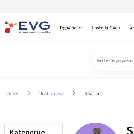
Trgovina
Lastniki živali
Vz
Domov
Testi za pse
Shar Pei
S
Kategorije