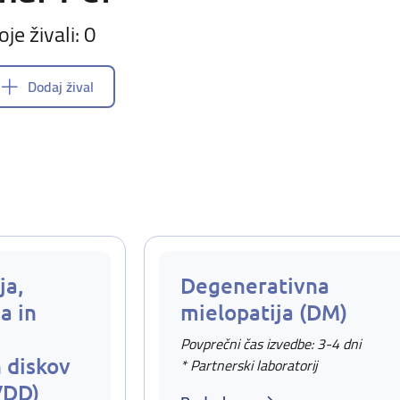
oje živali: 0
Dodaj žival
ja,
Degenerativna
a in
mielopatija (DM)
Povprečni čas izvedbe: 3-4 dni
 diskov
* Partnerski laboratorij
VDD)