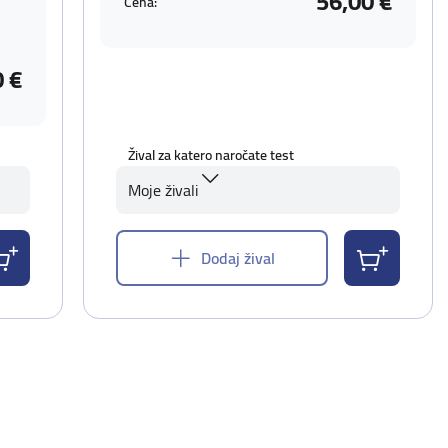
56,00 €
Cena:
0 €
Žival za katero naročate test
Moje živali
Dodaj žival