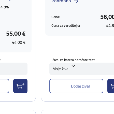
Podrobno
-4 dni
56,0
Cena:
44,8
Cena za vzreditelje:
55,00 €
44,00 €
t
Žival za katero naročate test
Moje živali
Dodaj žival