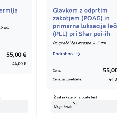
ermija
Glavkom z odprtim
zakotjem (POAG) in
primarna luksacija leč
-5 dni
(PLL) pri Shar pei-ih
Povprečni čas izvedbe: 4-5 dni
55,00 €
Podrobno
44,00 €
55,0
Cena:
44,0
Cena za vzreditelje:
t
Žival za katero naročate test
Moje živali