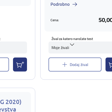
Podrobno
50,0
Cena:
t
Žival za katero naročate test
Moje živali
Dodaj žival
AG 2020)
evstva