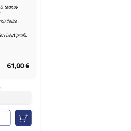
-5 tednov
 mu želite
eri DNA profil.
61,00 €
t