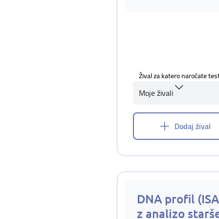
Žival za katero naročate tes
Moje živali
Dodaj žival
DNA profil (IS
z analizo starš