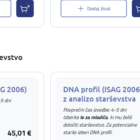
Dodaj žival
ševstvo
AG 2006)
DNA profil (ISAG 2006
z analizo starševstva
-5 dni
Povprečni čas izvedbe: 4-5 dni
Izberite
le za mladiča
, ki mu želiš
določiti starševstvo. Za potencialne
45,01 €
starše izberi DNA profil.