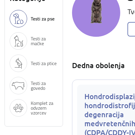
Tv
Testi za pse
Testi za
mačke
Testi za ptice
Dedna obolenja
Testi za
govedo
Hondrodisplazi
Komplet za
hondrodistrofij
odvzem
vzorcev
degenracija
medvretenčnih
(CDPA/CDDY-I