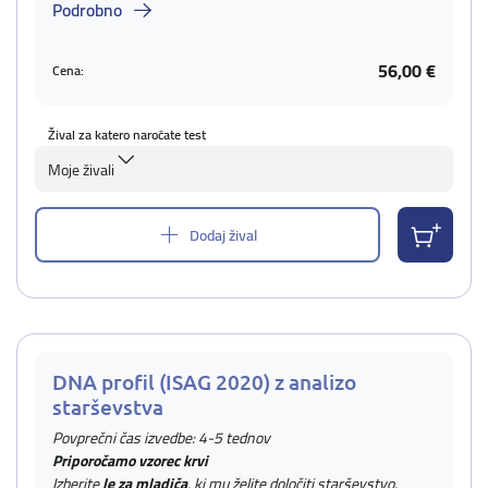
Podrobno
56,00 €
Cena:
Žival za katero naročate test
Moje živali
Dodaj žival
DNA profil (ISAG 2020) z analizo
starševstva
Povprečni čas izvedbe: 4-5 tednov
Priporočamo vzorec krvi
Izberite
le za mladiča
, ki mu želite določiti starševstvo.