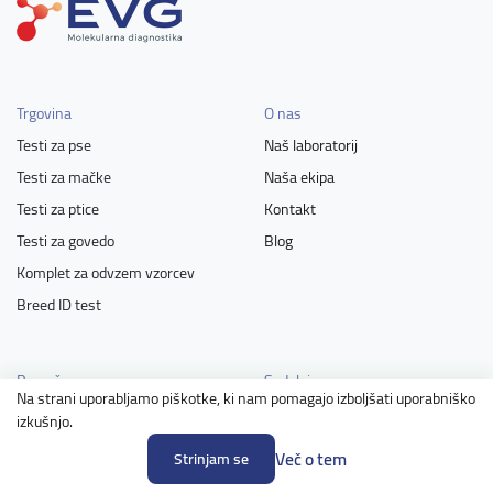
Trgovina
O nas
Testi za pse
Naš laboratorij
Testi za mačke
Naša ekipa
Testi za ptice
Kontakt
Testi za govedo
Blog
Komplet za odvzem vzorcev
Breed ID test
Pomoč
Sodelujemo z
Na strani uporabljamo piškotke, ki nam pomagajo izboljšati uporabniško
Navodila za odvzem vzorca
Lastniki živali
izkušnjo.
Pogosta vprašanja
Vzreditelji
Več o tem
Strinjam se
Popusti
Poslovni partnerji