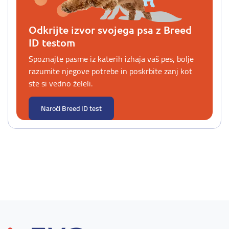
Odkrijte izvor svojega psa z Breed
ID testom
Spoznajte pasme iz katerih izhaja vaš pes, bolje
razumite njegove potrebe in poskrbite zanj kot
ste si vedno želeli.
Naroči Breed ID test