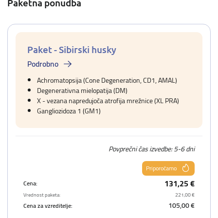
Paketna ponudba
Paket - Sibirski husky
Podrobno
Achromatopsija (Cone Degeneration, CD1, AMAL)
Degenerativna mielopatija (DM)
X - vezana napredujoča atrofija mrežnice (XL PRA)
Gangliozidoza 1 (GM1)
Povprečni čas izvedbe: 5-6 dni
Priporočamo
131,25 €
Cena:
Vrednost paketa:
221,00 €
105,00 €
Cena za vzreditelje: