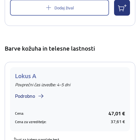
Dodaj žival
Barve kožuha in telesne lastnosti
Lokus A
Povprečni čas izvedbe: 4-5 dni
Podrobno
47,01 €
Cena:
37,61 €
Cena za vzreditelje:
Žival za katero naročate test