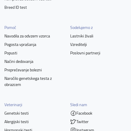
Breed ID test
Pomoč
Sodelujemo z
Navodila za odvzem vzorca
Lastniki živali
Pogosta vprašanja
Vzreditelji
Popusti
Poslovni partnerji
Načini dedovanja
Preprečevanje bolezni
Naročilo genetskega testa z
obrazcem
Veterinarji
Sledi nam
Genetski testi
Facebook
Alergijski testi
Twitter
Hormonski testi
Instagram