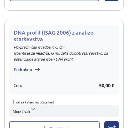
DNA profil (ISAG 2006) z analizo
starševstva
Povprečni čas izvedbe: 4-5 dni
Izberite
le za mladiča
, ki mu želiš določiti starševstvo. Za
potencialne starše izberi DNA profil.
Podrobno
50,00 €
Cena:
Žival za katero naročate test
Moje živali