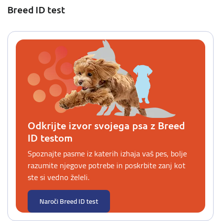
Breed ID test
Odkrijte izvor svojega psa z Breed
ID testom
Spoznajte pasme iz katerih izhaja vaš pes, bolje
razumite njegove potrebe in poskrbite zanj kot
ste si vedno želeli.
Naroči Breed ID test