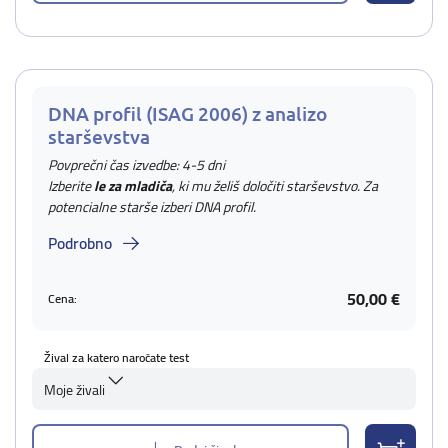
DNA profil (ISAG 2006) z analizo
starševstva
Povprečni čas izvedbe: 4-5 dni
Izberite
le za mladiča
, ki mu želiš določiti starševstvo. Za
potencialne starše izberi DNA profil.
Podrobno
50,00 €
Cena:
Žival za katero naročate test
Moje živali