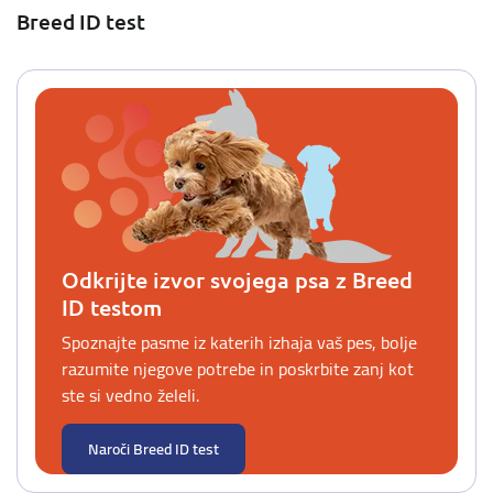
Breed ID test
Odkrijte izvor svojega psa z Breed
ID testom
Spoznajte pasme iz katerih izhaja vaš pes, bolje
razumite njegove potrebe in poskrbite zanj kot
ste si vedno želeli.
Naroči Breed ID test