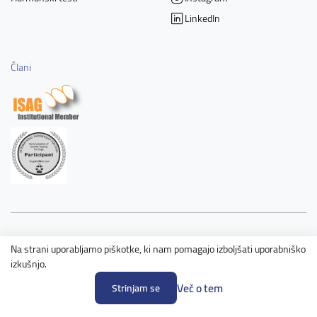
LinkedIn
Člani
Copyright © 2026 DNA testi za vaše ljubljenčke. All rights reserved.
Na strani uporabljamo piškotke, ki nam pomagajo izboljšati uporabniško
izkušnjo.
Pravila in pogoji uporabe
Več o tem
Strinjam se
Politika zasebnosti