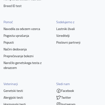
Breed ID test
Pomoč
Sodelujemo z
Navodila za odvzem vzorca
Lastniki živali
Pogosta vprašanja
Vzreditelji
Popusti
Poslovni partnerji
Načini dedovanja
Preprečevanje bolezni
Naročilo genetskega testa z
obrazcem
Veterinarji
Sledi nam
Genetski testi
Facebook
Alergijski testi
Twitter
Hormonski testi
Instagram