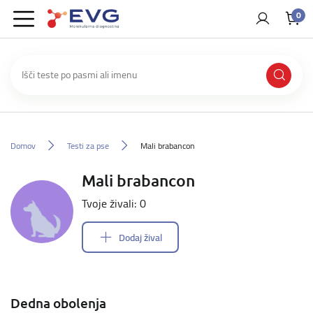
0
Domov
Testi za pse
Mali brabancon
Mali brabancon
Tvoje živali: 0
Dodaj žival
Dedna obolenja