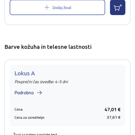
Dodaj žival
Barve kožuha in telesne lastnosti
Lokus A
Povprečni čas izvedbe: 4-5 dni
Podrobno
47,01 €
Cena:
37,61 €
Cena za vzreditelje:
Žival za katero naročate test