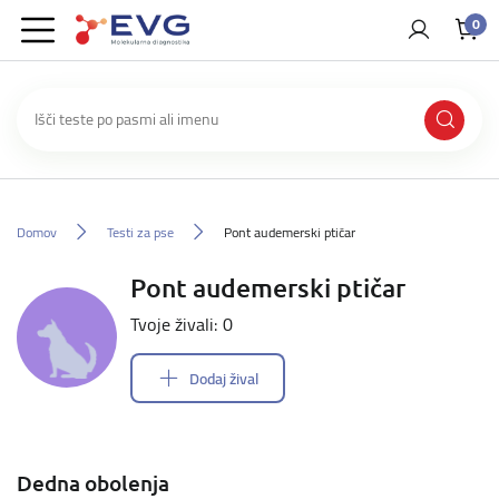
0
Domov
Testi za pse
Pont audemerski ptičar
Pont audemerski ptičar
Tvoje živali: 0
Dodaj žival
Dedna obolenja