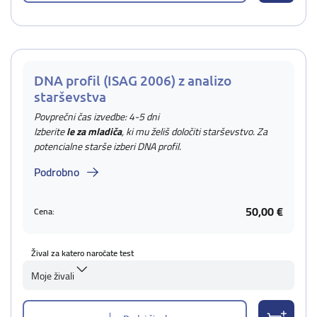
DNA profil (ISAG 2006) z analizo
starševstva
Povprečni čas izvedbe: 4-5 dni
Izberite
le za mladiča
, ki mu želiš določiti starševstvo. Za
potencialne starše izberi DNA profil.
Podrobno
50,00 €
Cena:
Žival za katero naročate test
Moje živali