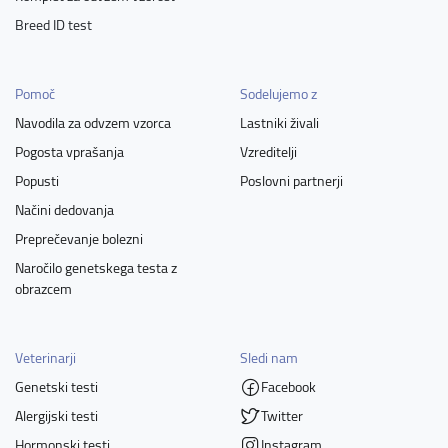
Breed ID test
Pomoč
Sodelujemo z
Navodila za odvzem vzorca
Lastniki živali
Pogosta vprašanja
Vzreditelji
Popusti
Poslovni partnerji
Načini dedovanja
Preprečevanje bolezni
Naročilo genetskega testa z
obrazcem
Veterinarji
Sledi nam
Genetski testi
Facebook
Alergijski testi
Twitter
Hormonski testi
Instagram