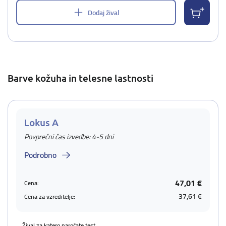
Dodaj žival
Barve kožuha in telesne lastnosti
Lokus A
Povprečni čas izvedbe: 4-5 dni
Podrobno
47,01 €
Cena:
37,61 €
Cena za vzreditelje:
Žival za katero naročate test