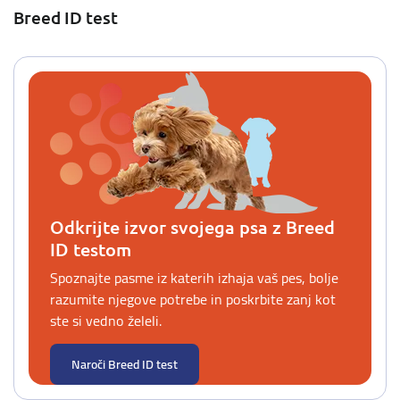
Breed ID test
Odkrijte izvor svojega psa z Breed
ID testom
Spoznajte pasme iz katerih izhaja vaš pes, bolje
razumite njegove potrebe in poskrbite zanj kot
ste si vedno želeli.
Naroči Breed ID test