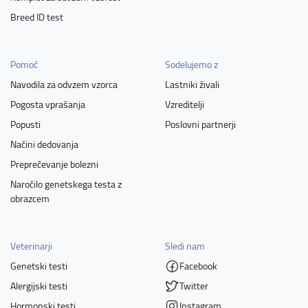
Breed ID test
Pomoč
Sodelujemo z
Navodila za odvzem vzorca
Lastniki živali
Pogosta vprašanja
Vzreditelji
Popusti
Poslovni partnerji
Načini dedovanja
Preprečevanje bolezni
Naročilo genetskega testa z
obrazcem
Veterinarji
Sledi nam
Genetski testi
Facebook
Alergijski testi
Twitter
Hormonski testi
Instagram