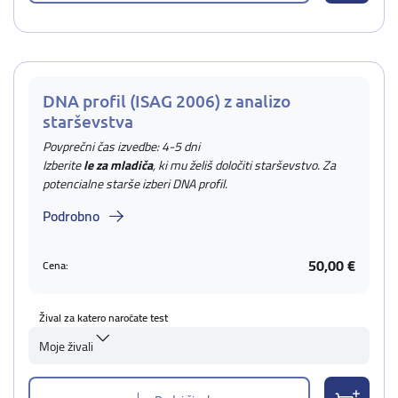
DNA profil (ISAG 2006) z analizo
starševstva
Povprečni čas izvedbe: 4-5 dni
Izberite
le za mladiča
, ki mu želiš določiti starševstvo. Za
potencialne starše izberi DNA profil.
Podrobno
50,00 €
Cena:
Žival za katero naročate test
Moje živali