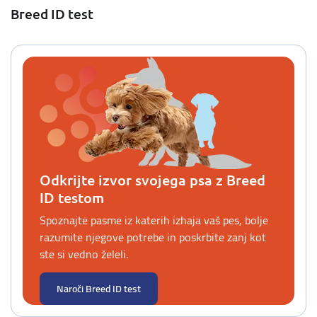
Breed ID test
Odkrijte izvor svojega psa z Breed
ID testom
Spoznajte pasme iz katerih izhaja vaš pes, bolje
razumite njegove potrebe in poskrbite zanj kot
ste si vedno želeli.
Naroči Breed ID test