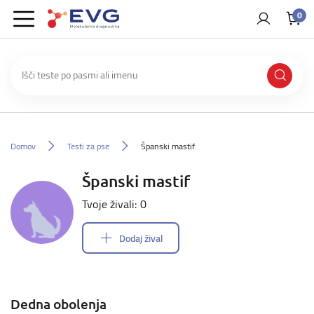
0
Domov
Testi za pse
Španski mastif
Španski mastif
Tvoje živali: 0
Dodaj žival
Dedna obolenja