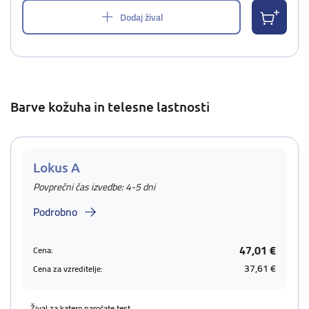
Dodaj žival
Barve kožuha in telesne lastnosti
Lokus A
Povprečni čas izvedbe: 4-5 dni
Podrobno
47,01 €
Cena:
37,61 €
Cena za vzreditelje:
Žival za katero naročate test