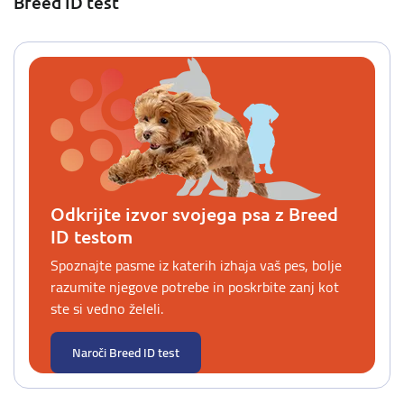
Breed ID test
Odkrijte izvor svojega psa z Breed
ID testom
Spoznajte pasme iz katerih izhaja vaš pes, bolje
razumite njegove potrebe in poskrbite zanj kot
ste si vedno želeli.
Naroči Breed ID test