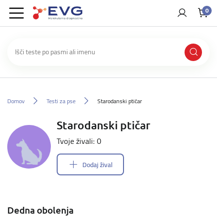
0
Domov
Testi za pse
Starodanski ptičar
Starodanski ptičar
Tvoje živali: 0
Dodaj žival
Dedna obolenja