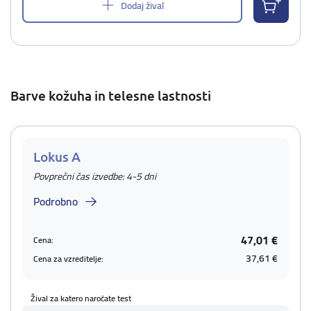
Dodaj žival
Barve kožuha in telesne lastnosti
Lokus A
Povprečni čas izvedbe: 4-5 dni
Podrobno
47,01 €
Cena:
37,61 €
Cena za vzreditelje:
Žival za katero naročate test