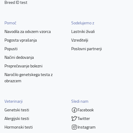
Breed ID test
Pomoč
Sodelujemo z
Navodila za odvzem vzorca
Lastniki živali
Pogosta vprašanja
Vzreditelji
Popusti
Poslovni partnerji
Načini dedovanja
Preprečevanje bolezni
Naročilo genetskega testa z
obrazcem
Veterinarji
Sledi nam
Genetski testi
Facebook
Alergijski testi
Twitter
Hormonski testi
Instagram