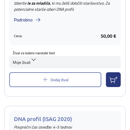
Izberite
le za mladiča
, ki mu želiš določiti starševstvo. Za
potencialne starše izberi DNA profil.
Podrobno
50,00 €
Cena:
Žival za katero naročate test
Moje živali
Dodaj žival
DNA profil (ISAG 2020)
Povprečni čas izvedbe: 4-5 tednov