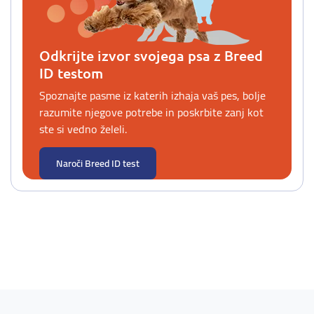
Odkrijte izvor svojega psa z Breed
ID testom
Spoznajte pasme iz katerih izhaja vaš pes, bolje
razumite njegove potrebe in poskrbite zanj kot
ste si vedno želeli.
Naroči Breed ID test