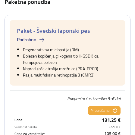
Paketna ponudba
Paket - Švedski laponski pes
Podrobno
Degenerativna mielopatija (DM)
Bolezen kopičenja glikogena tip II (GSDII) oz.
Pompejeva bolezen
Napredujoča atrofija mrežnice (PRA-PRCD)
Pasja multifokalna retinopatija 3 (CMR3)
Povprečni čas izvedbe: 5-6 dni
Priporočamo
131,25 €
Cena:
Vrednost paketa:
222,00 €
105,00 €
Cena za vzreditelje: