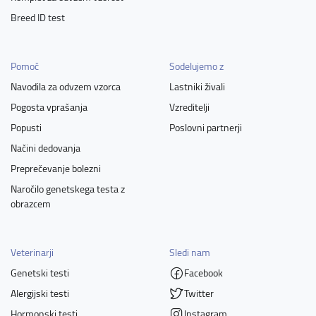
Breed ID test
Pomoč
Sodelujemo z
Navodila za odvzem vzorca
Lastniki živali
Pogosta vprašanja
Vzreditelji
Popusti
Poslovni partnerji
Načini dedovanja
Preprečevanje bolezni
Naročilo genetskega testa z
obrazcem
Veterinarji
Sledi nam
Genetski testi
Facebook
Alergijski testi
Twitter
Hormonski testi
Instagram