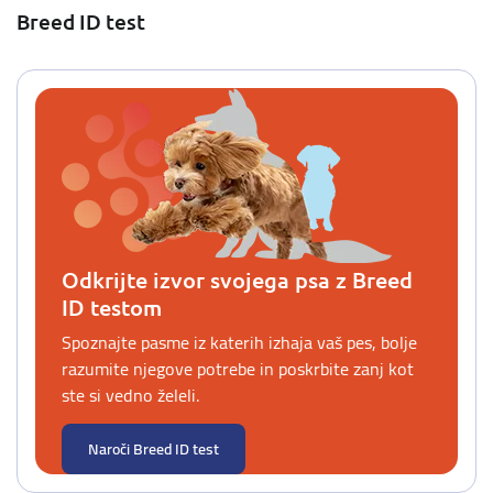
Breed ID test
Odkrijte izvor svojega psa z Breed
ID testom
Spoznajte pasme iz katerih izhaja vaš pes, bolje
razumite njegove potrebe in poskrbite zanj kot
ste si vedno želeli.
Naroči Breed ID test