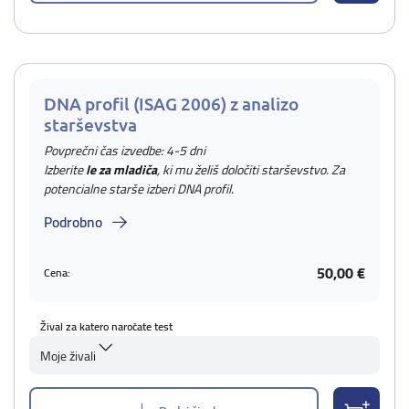
DNA profil (ISAG 2006) z analizo
starševstva
Povprečni čas izvedbe: 4-5 dni
Izberite
le za mladiča
, ki mu želiš določiti starševstvo. Za
potencialne starše izberi DNA profil.
Podrobno
50,00 €
Cena:
Žival za katero naročate test
Moje živali