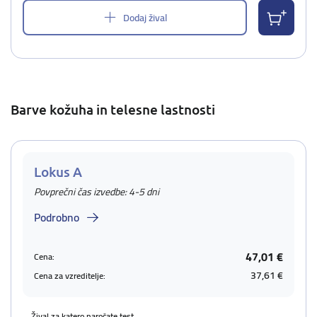
Dodaj žival
Barve kožuha in telesne lastnosti
Lokus A
Povprečni čas izvedbe: 4-5 dni
Podrobno
47,01 €
Cena:
37,61 €
Cena za vzreditelje:
Žival za katero naročate test