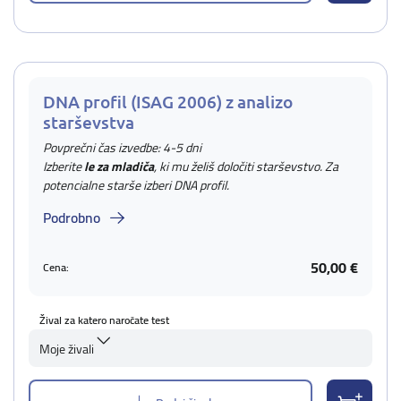
DNA profil (ISAG 2006) z analizo
starševstva
Povprečni čas izvedbe: 4-5 dni
Izberite
le za mladiča
, ki mu želiš določiti starševstvo. Za
potencialne starše izberi DNA profil.
Podrobno
50,00 €
Cena:
Žival za katero naročate test
Moje živali