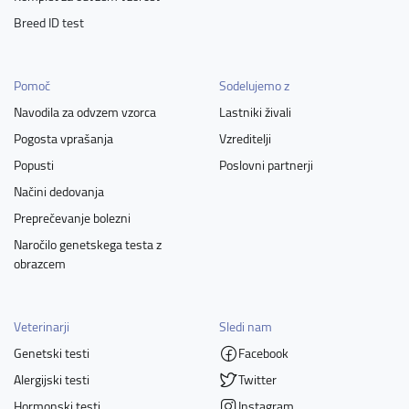
Breed ID test
Pomoč
Sodelujemo z
Navodila za odvzem vzorca
Lastniki živali
Pogosta vprašanja
Vzreditelji
Popusti
Poslovni partnerji
Načini dedovanja
Preprečevanje bolezni
Naročilo genetskega testa z
obrazcem
Veterinarji
Sledi nam
Genetski testi
Facebook
Alergijski testi
Twitter
Hormonski testi
Instagram