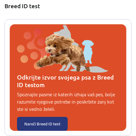
Breed ID test
Odkrijte izvor svojega psa z Breed
ID testom
Spoznajte pasme iz katerih izhaja vaš pes, bolje
razumite njegove potrebe in poskrbite zanj kot
ste si vedno želeli.
Naroči Breed ID test