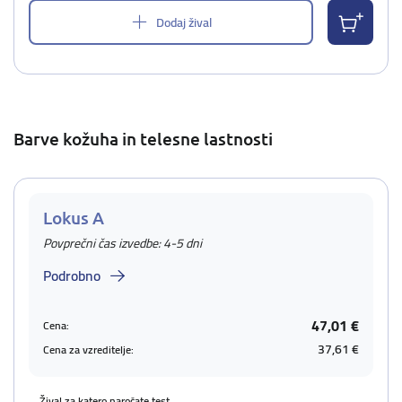
Dodaj žival
Barve kožuha in telesne lastnosti
Lokus A
Povprečni čas izvedbe: 4-5 dni
Podrobno
47,01 €
Cena:
37,61 €
Cena za vzreditelje:
Žival za katero naročate test