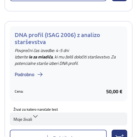
DNA profil (ISAG 2006) z analizo
starševstva
Povprečni čas izvedbe: 4-5 dni
Izberite
le za mladiča
, ki mu želiš določiti starševstvo. Za
potencialne starše izberi DNA profil.
Podrobno
50,00 €
Cena:
Žival za katero naročate test
Moje živali