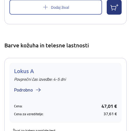
Dodaj žival
Barve kožuha in telesne lastnosti
Lokus A
Povprečni čas izvedbe: 4-5 dni
Podrobno
47,01 €
Cena:
37,61 €
Cena za vzreditelje:
Žival za katero naročate test