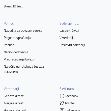
Breed ID test
Pomoč
Sodelujemo z
Navodila za odvzem vzorca
Lastniki živali
Pogosta vprašanja
Vzreditelji
Popusti
Poslovni partnerji
Načini dedovanja
Preprečevanje bolezni
Naročilo genetskega testa z
obrazcem
Veterinarji
Sledi nam
Genetski testi
Facebook
Alergijski testi
Twitter
Hormonski testi
Instagram