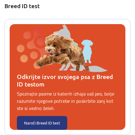
Breed ID test
Odkrijte izvor svojega psa z Breed
ID testom
Spoznajte pasme iz katerih izhaja vaš pes, bolje
razumite njegove potrebe in poskrbite zanj kot
ste si vedno želeli.
Naroči Breed ID test