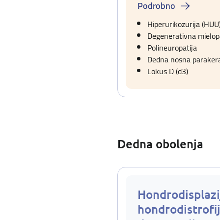
Podrobno
Hiperurikozurija (HUU
Degenerativna mielopa
Polineuropatija
Dedna nosna parakerat
Lokus D (d3)
Dedna obolenja
Hondrodisplazi
hondrodistrofij