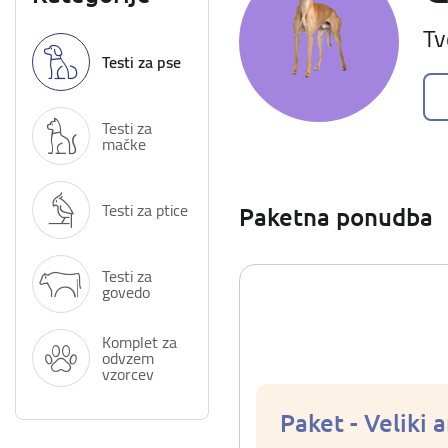
Tv
Testi za pse
Testi za
mačke
Testi za ptice
Paketna ponudba
Testi za
govedo
Komplet za
odvzem
vzorcev
Paket - Veliki 