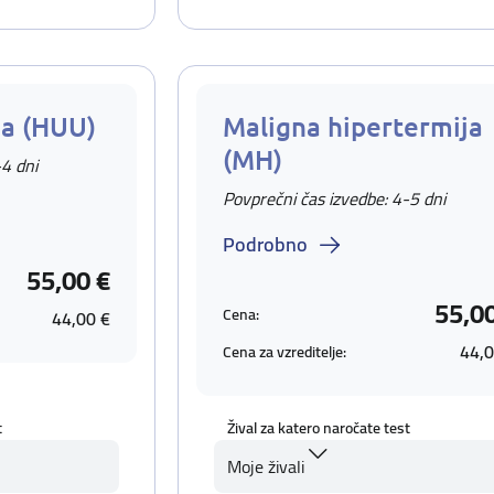
ja (HUU)
Maligna hipertermija
(MH)
-4 dni
Povprečni čas izvedbe: 4-5 dni
Podrobno
55,00 €
55,0
Cena:
44,00 €
44,0
Cena za vzreditelje:
t
Žival za katero naročate test
Moje živali