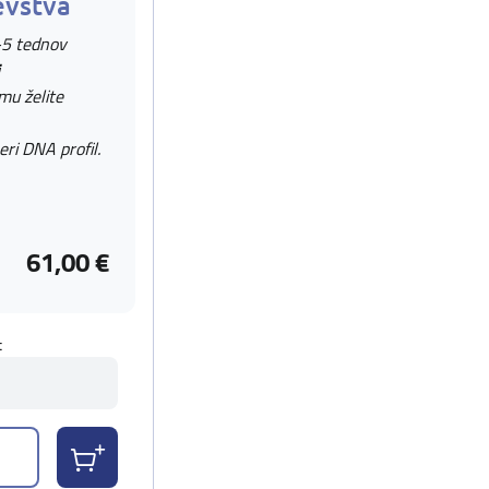
evstva
-5 tednov
 mu želite
eri DNA profil.
61,00 €
t