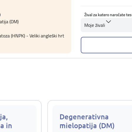
)
Žival za katero naročate tes
tija (DM)
Moje živali
oza (HNPK) - Veliki angleški hrt
ja,
Degenerativna
a in
mielopatija (DM)