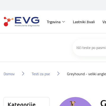
Trgovina
Lastniki živali
Vz
Domov
Testi za pse
Greyhound - veliki angle
G
Kategorije