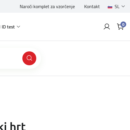
Naroči komplet za vzorčenje
Kontakt
SL
0
 ID test
i hrt