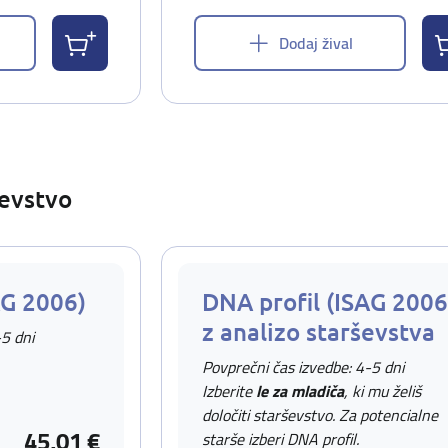
Dodaj žival
ševstvo
AG 2006)
DNA profil (ISAG 2006
z analizo starševstva
-5 dni
Povprečni čas izvedbe: 4-5 dni
Izberite
le za mladiča
, ki mu želiš
določiti starševstvo. Za potencialne
45,01 €
starše izberi DNA profil.