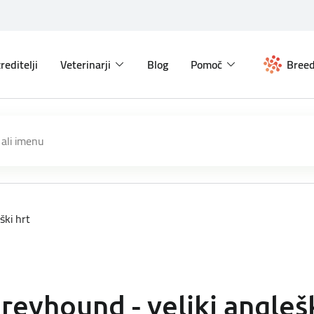
reditelji
Veterinarji
Blog
Pomoč
Breed
ški hrt
reyhound - veliki anglešk