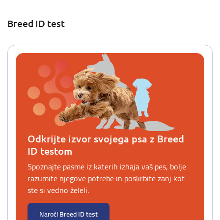
Breed ID test
Odkrijte izvor svojega psa z Breed
ID testom
Spoznajte pasme iz katerih izhaja vaš pes, bolje
razumite njegove potrebe in poskrbite zanj kot
ste si vedno želeli.
Naroči Breed ID test