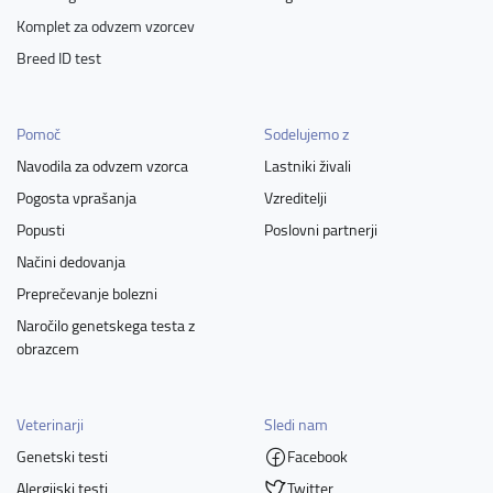
Komplet za odvzem vzorcev
Breed ID test
Pomoč
Sodelujemo z
Navodila za odvzem vzorca
Lastniki živali
Pogosta vprašanja
Vzreditelji
Popusti
Poslovni partnerji
Načini dedovanja
Preprečevanje bolezni
Naročilo genetskega testa z
obrazcem
Veterinarji
Sledi nam
Genetski testi
Facebook
Alergijski testi
Twitter