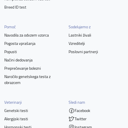
Breed ID test
Pomoč
Sodelujemo z
Navodila za odvzem vzorca
Lastniki živali
Pogosta vprašanja
Vzreditelji
Popusti
Poslovni partnerji
Načini dedovanja
Preprečevanje bolezni
Naročilo genetskega testa z
obrazcem
Veterinarji
Sledi nam
Genetski testi
Facebook
Alergijski testi
Twitter
Hormonski testi
Instagram