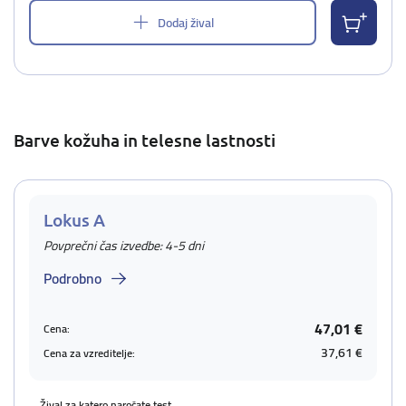
Dodaj žival
Barve kožuha in telesne lastnosti
Lokus A
Povprečni čas izvedbe: 4-5 dni
Podrobno
47,01 €
Cena:
37,61 €
Cena za vzreditelje:
Žival za katero naročate test