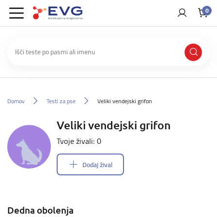
0
Domov
Testi za pse
Veliki vendejski grifon
Veliki vendejski grifon
Tvoje živali: 0
Dodaj žival
Dedna obolenja