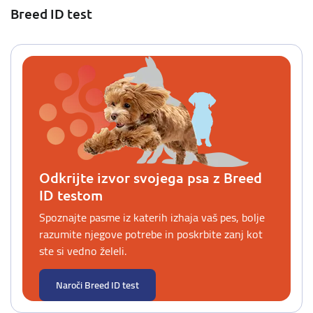
Breed ID test
Odkrijte izvor svojega psa z Breed
ID testom
Spoznajte pasme iz katerih izhaja vaš pes, bolje
razumite njegove potrebe in poskrbite zanj kot
ste si vedno želeli.
Naroči Breed ID test