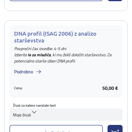
DNA profil (ISAG 2006) z analizo
starševstva
Povprečni čas izvedbe: 4-5 dni
Izberite
le za mladiča
, ki mu želiš določiti starševstvo. Za
potencialne starše izberi DNA profil.
Podrobno
50,00 €
Cena:
Žival za katero naročate test
Moje živali