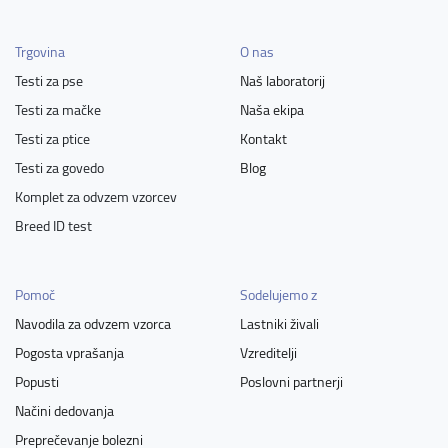
Trgovina
O nas
Testi za pse
Naš laboratorij
Testi za mačke
Naša ekipa
Testi za ptice
Kontakt
Testi za govedo
Blog
Komplet za odvzem vzorcev
Breed ID test
Pomoč
Sodelujemo z
Navodila za odvzem vzorca
Lastniki živali
Pogosta vprašanja
Vzreditelji
Popusti
Poslovni partnerji
Načini dedovanja
Preprečevanje bolezni