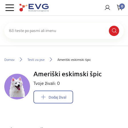
0
Domov
Testi za pse
Ameriški eskimski špic
Ameriški eskimski špic
Tvoje živali: 0
Dodaj žival