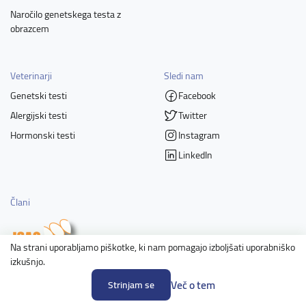
Naročilo genetskega testa z
obrazcem
Veterinarji
Sledi nam
Genetski testi
Facebook
Alergijski testi
Twitter
Hormonski testi
Instagram
LinkedIn
Člani
Na strani uporabljamo piškotke, ki nam pomagajo izboljšati uporabniško
izkušnjo.
Več o tem
Strinjam se