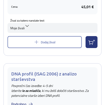
45,01 €
Cena:
Žival za katero naročate test
Moje živali
Dodaj žival
DNA profil (ISAG 2006) z analizo
starševstva
Povprečni čas izvedbe: 4-5 dni
Izberite
le za mladiča
, ki mu želiš določiti starševstvo. Za
potencialne starše izberi DNA profil.
Podrobno