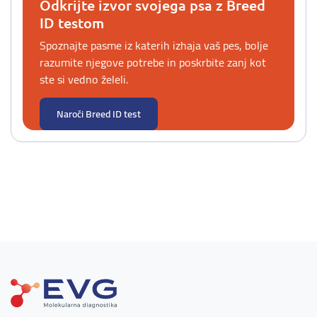
Odkrijte izvor svojega psa z Breed
ID testom
Spoznajte pasme iz katerih izhaja vaš pes, bolje
razumite njegove potrebe in poskrbite zanj kot
ste si vedno želeli.
Naroči Breed ID test