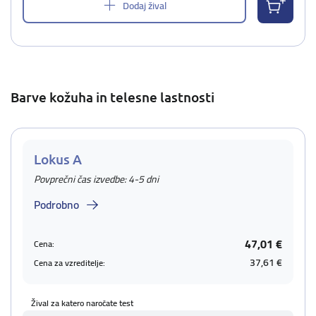
Dodaj žival
Barve kožuha in telesne lastnosti
Lokus A
Povprečni čas izvedbe: 4-5 dni
Podrobno
47,01 €
Cena:
37,61 €
Cena za vzreditelje:
Žival za katero naročate test