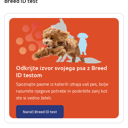
Breed ID test
Odkrijte izvor svojega psa z Breed
ID testom
Spoznajte pasme iz katerih izhaja vaš pes, bolje
razumite njegove potrebe in poskrbite zanj kot
ste si vedno želeli.
Naroči Breed ID test