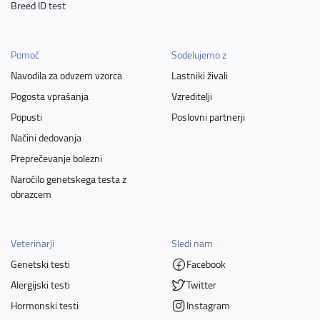
Breed ID test
Pomoč
Sodelujemo z
Navodila za odvzem vzorca
Lastniki živali
Pogosta vprašanja
Vzreditelji
Popusti
Poslovni partnerji
Načini dedovanja
Preprečevanje bolezni
Naročilo genetskega testa z
obrazcem
Veterinarji
Sledi nam
Genetski testi
Facebook
Alergijski testi
Twitter
Hormonski testi
Instagram