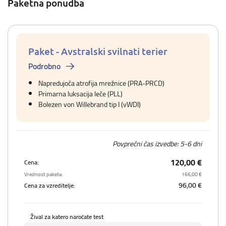
Paketna ponudba
Paket - Avstralski svilnati terier
Podrobno
Napredujoča atrofija mrežnice (PRA-PRCD)
Primarna luksacija leče (PLL)
Bolezen von Willebrand tip I (vWDI)
Povprečni čas izvedbe: 5-6 dni
120,00 €
Cena:
Vrednost paketa:
166,00 €
96,00 €
Cena za vzreditelje:
Žival za katero naročate test