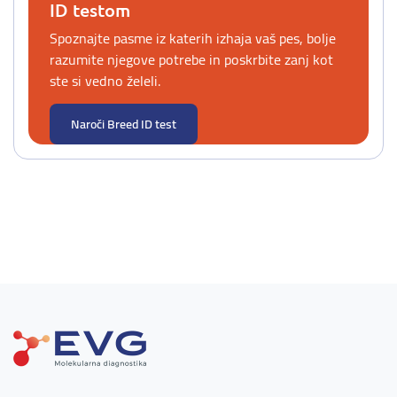
ID testom
Spoznajte pasme iz katerih izhaja vaš pes, bolje
razumite njegove potrebe in poskrbite zanj kot
ste si vedno želeli.
Naroči Breed ID test