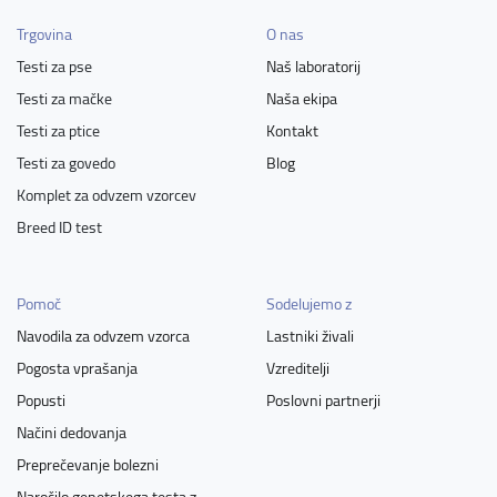
Trgovina
O nas
Testi za pse
Naš laboratorij
Testi za mačke
Naša ekipa
Testi za ptice
Kontakt
Testi za govedo
Blog
Komplet za odvzem vzorcev
Breed ID test
Pomoč
Sodelujemo z
Navodila za odvzem vzorca
Lastniki živali
Pogosta vprašanja
Vzreditelji
Popusti
Poslovni partnerji
Načini dedovanja
Preprečevanje bolezni
Naročilo genetskega testa z