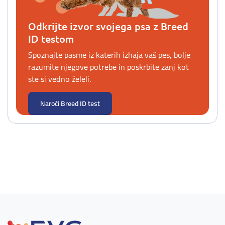
Odkrijte izvor svojega psa z Breed
ID testom
Spoznajte pasme iz katerih izhaja vaš pes, bolje
razumite njegove potrebe in poskrbite zanj kot
ste si vedno želeli.
Naroči Breed ID test