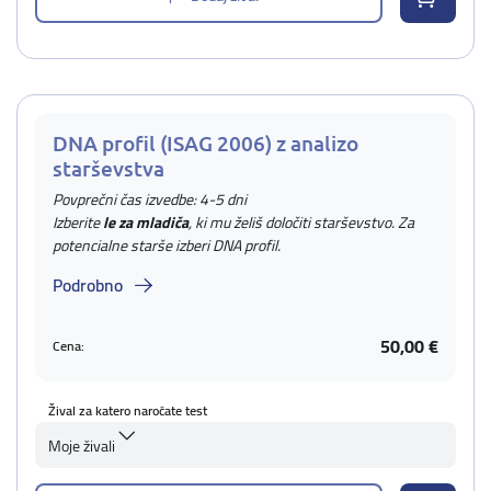
DNA profil (ISAG 2006) z analizo
starševstva
Povprečni čas izvedbe: 4-5 dni
Izberite
le za mladiča
, ki mu želiš določiti starševstvo. Za
potencialne starše izberi DNA profil.
Podrobno
50,00 €
Cena:
Žival za katero naročate test
Moje živali