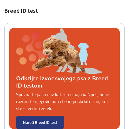
Breed ID test
Odkrijte izvor svojega psa z Breed
ID testom
Spoznajte pasme iz katerih izhaja vaš pes, bolje
razumite njegove potrebe in poskrbite zanj kot
ste si vedno želeli.
Naroči Breed ID test