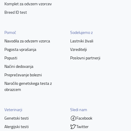
Komplet za odvzem vzorcev
Breed ID test
Pomoč
Sodelujemo z
Navodila za odvzem vzorca
Lastniki živali
Pogosta vprašanja
Vzreditelji
Popusti
Poslovni partnerji
Načini dedovanja
Preprečevanje bolezni
Naročilo genetskega testa z
obrazcem
Veterinarji
Sledi nam
Genetski testi
Facebook
Alergijski testi
Twitter