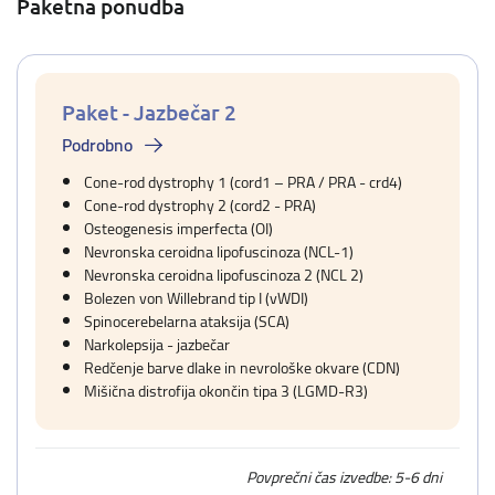
Paketna ponudba
Paket - Jazbečar 2
Podrobno
Cone-rod dystrophy 1 (cord1 – PRA / PRA - crd4)
Cone-rod dystrophy 2 (cord2 - PRA)
Osteogenesis imperfecta (OI)
Nevronska ceroidna lipofuscinoza (NCL-1)
Nevronska ceroidna lipofuscinoza 2 (NCL 2)
Bolezen von Willebrand tip I (vWDI)
Spinocerebelarna ataksija (SCA)
Narkolepsija - jazbečar
Redčenje barve dlake in nevrološke okvare (CDN)
Mišična distrofija okončin tipa 3 (LGMD-R3)
Povprečni čas izvedbe: 5-6 dni