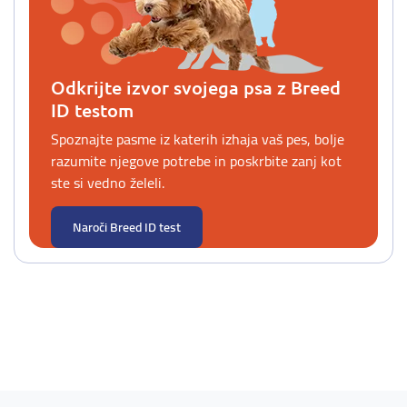
Odkrijte izvor svojega psa z Breed
ID testom
Spoznajte pasme iz katerih izhaja vaš pes, bolje
razumite njegove potrebe in poskrbite zanj kot
ste si vedno želeli.
Naroči Breed ID test