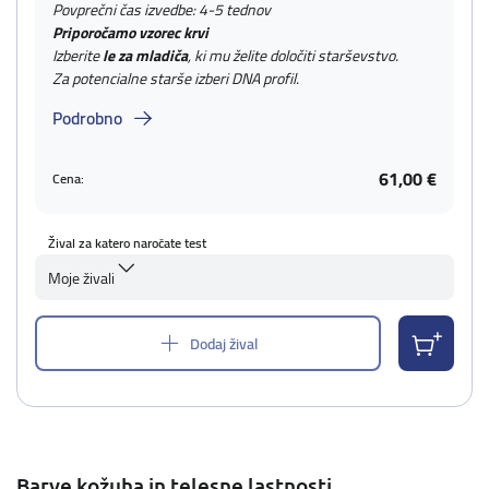
Povprečni čas izvedbe: 4-5 tednov
Priporočamo vzorec krvi
Izberite
le za mladiča
, ki mu želite določiti starševstvo.
Za potencialne starše izberi DNA profil.
Podrobno
61,00 €
Cena:
Žival za katero naročate test
Moje živali
Dodaj žival
Barve kožuha in telesne lastnosti