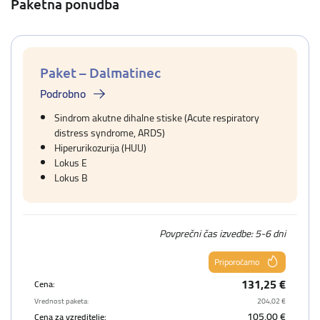
Paketna ponudba
Paket – Dalmatinec
Podrobno
Sindrom akutne dihalne stiske (Acute respiratory
distress syndrome, ARDS)
Hiperurikozurija (HUU)
Lokus E
Lokus B
Povprečni čas izvedbe: 5-6 dni
Priporočamo
131,25 €
Cena:
Vrednost paketa:
204,02 €
105,00 €
Cena za vzreditelje: