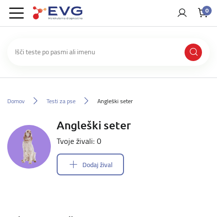
0
Domov
Testi za pse
Angleški seter
Angleški seter
Tvoje živali: 0
Dodaj žival