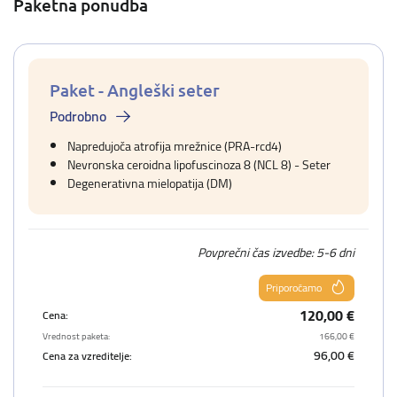
Paketna ponudba
Paket - Angleški seter
Podrobno
Napredujoča atrofija mrežnice (PRA-rcd4)
Nevronska ceroidna lipofuscinoza 8 (NCL 8) - Seter
Degenerativna mielopatija (DM)
Povprečni čas izvedbe: 5-6 dni
Priporočamo
120,00 €
Cena:
Vrednost paketa:
166,00 €
96,00 €
Cena za vzreditelje: