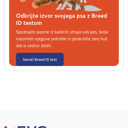
Odkrijte izvor svojega psa z Breed
ID testom
Spoznajte pasme iz katerih izhaja vaš pes, bolje
razumite njegove potrebe in poskrbite zanj kot
ste si vedno želeli.
Naroči Breed ID test